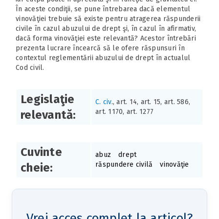
În aceste condiţii, se pune întrebarea dacă elementul
vinovăţiei trebuie să existe pentru atragerea răspunderii
civile în cazul abuzului de drept şi, în cazul în afirmativ,
dacă forma vinovăţiei este relevantă? Acestor întrebări
prezenta lucrare încearcă să le ofere răspunsuri în
contextul reglementării abuzului de drept în actualul
Cod civil.
Legislaţie
C. civ
., art. 14, art. 15, art. 586,
art. 1170, art. 1277
relevantă:
Cuvinte
abuz
drept
răspundere civilă
vinovăţie
cheie:
Vrei acces complet la articol?