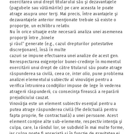
exercitarea unui drept titularului său şi dezavantajele
(pagubele sau vătămările) pe care aceasta le poate
atrage asupra unor terţi. Mai precis, între avantajele şi
dezavantajele anterior menţionate trebuie să existe o
proporţie, un echilibru relativ.
Nu în orice situaţie este necesară analiza unei asemenea
proporţii între „binele
şi răul” generate (e.g., cazul drepturilor potestative
discreţionare), însă în multe
cazuri se impune efectuarea unei analize de acest gen.
Nerespectarea exigenţelor bunei-credinţe în momentul
exercitării unui drept de către titularul său poate atrage
răspunderea sa civilă, ceea ce,
inter alia
, pune problema
analizei elementului subiectiv al vinovăţiei pentru a
verifica întrunirea condiţiilor impuse de lege în vederea
atragerii răspunderii, cu consecinţa firească a reparării
prejudiciului cauzat.
Vinovăţia este un element subiectiv esenţial pentru a
putea atrage răspunderea civilă (fie delictuală pentru
fapta proprie, fie contractuală) a unei persoane. Acest
element conţine alte sub-elemente, respectiv intenţia şi
culpa, care, la rândul lor, se subdivid în mai multe forme,
iar culpa poate fi apreciată şi în funcţie de gravitatea ei.