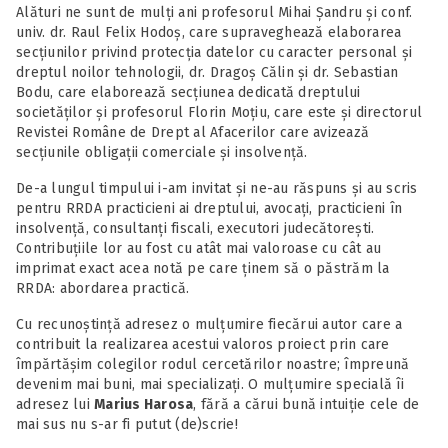
Alături ne sunt de mulți ani profesorul Mihai Șandru și conf.
univ. dr. Raul Felix Hodoș, care supraveghează elaborarea
secțiunilor privind protecția datelor cu caracter personal și
dreptul noilor tehnologii, dr. Dragoș Călin și dr. Sebastian
Bodu, care elaborează secțiunea dedicată dreptului
societăților și profesorul Florin Moțiu, care este și directorul
Revistei Române de Drept al Afacerilor care avizează
secțiunile obligații comerciale și insolvență.
De-a lungul timpului i-am invitat și ne-au răspuns și au scris
pentru RRDA practicieni ai dreptului, avocați, practicieni în
insolvență, consultanți fiscali, executori judecătorești.
Contribuțiile lor au fost cu atât mai valoroase cu cât au
imprimat exact acea notă pe care ținem să o păstrăm la
RRDA: abordarea practică.
Cu recunoștință adresez o mulțumire fiecărui autor care a
contribuit la realizarea acestui valoros proiect prin care
împărtășim colegilor rodul cercetărilor noastre; împreună
devenim mai buni, mai specializați. O mulțumire specială îi
adresez lui
Marius Harosa
, fără a cărui bună intuiție cele de
mai sus nu s-ar fi putut (de)scrie!