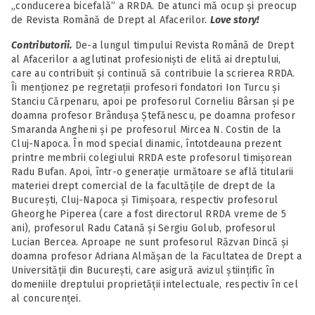
„conducerea bicefală” a RRDA. De atunci mă ocup și preocup
de Revista Română de Drept al Afacerilor.
Love story!
Contributorii.
De-a lungul timpului Revista Română de Drept
al Afacerilor a aglutinat profesioniști de elită ai dreptului,
care au contribuit și continuă să contribuie la scrierea RRDA.
Îi menționez pe regretații profesori fondatori Ion Turcu și
Stanciu Cărpenaru, apoi pe profesorul Corneliu Bârsan și pe
doamna profesor Brândușa Ștefănescu, pe doamna profesor
Smaranda Angheni și pe profesorul Mircea N. Costin de la
Cluj-Napoca. În mod special dinamic, întotdeauna prezent
printre membrii colegiului RRDA este profesorul timișorean
Radu Bufan. Apoi, într-o generație următoare se află titularii
materiei drept comercial de la facultățile de drept de la
București, Cluj-Napoca și Timișoara, respectiv profesorul
Gheorghe Piperea (care a fost directorul RRDA vreme de 5
ani), profesorul Radu Catană și Sergiu Golub, profesorul
Lucian Bercea. Aproape ne sunt profesorul Răzvan Dincă și
doamna profesor Adriana Almășan de la Facultatea de Drept a
Universității din București, care asigură avizul științific în
domeniile dreptului proprietății intelectuale, respectiv în cel
al concurenței.