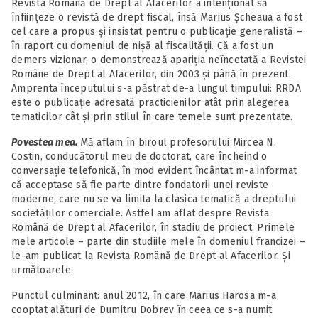
Revista Română de Drept al Afacerilor a intenționat să
înființeze o revistă de drept fiscal, însă Marius Șcheaua a fost
cel care a propus și insistat pentru o publicație generalistă –
în raport cu domeniul de nișă al fiscalității. Că a fost un
demers vizionar, o demonstrează apariția neîncetată a Revistei
Române de Drept al Afacerilor, din 2003 și până în prezent.
Amprenta începutului s-a păstrat de-a lungul timpului: RRDA
este o publicație adresată practicienilor atât prin alegerea
tematicilor cât și prin stilul în care temele sunt prezentate.
Povestea mea.
Mă aflam în biroul profesorului Mircea N.
Costin, conducătorul meu de doctorat, care încheind o
conversație telefonică, în mod evident încântat m-a informat
că acceptase să fie parte dintre fondatorii unei reviste
moderne, care nu se va limita la clasica tematică a dreptului
societăților comerciale. Astfel am aflat despre Revista
Română de Drept al Afacerilor, în stadiu de proiect. Primele
mele articole – parte din studiile mele în domeniul francizei –
le-am publicat la Revista Română de Drept al Afacerilor. Și
următoarele.
Punctul culminant: anul 2012, în care Marius Harosa m-a
cooptat alături de Dumitru Dobrev în ceea ce s-a numit