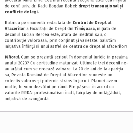
avocatul Mihai Dinu. Cea mai recentă secțiune este cea inițiată
de conf. univ. dr. Radu Bogdan Bobei:
drept transnațional și
conflicte de legi.
Rubrica permanentă redactată de
Centrul de Drept al
Afacerilor
a Facultății de Drept din
Timișoara
, inițiată de
decanul Lucian Bercea este, afară de ineditul său, o
contribuție valoroasă, prin conținut și varietate. Salutăm
inițiativa înființării unui astfel de centru de drept al afacerilor!
Viitorul.
Cum se prezintă scrisul în domeniul juridic în preajma
anului 2023? Cu certitudine maturizat. Ultimele trei decenii ne-
au arătat cum se creează valoare. La 20 de ani de la apariția
sa, Revista Română de Drept al Afacerilor reunește un
colectiv valoros și puternic strâns în juru-i. Planuri avem
multe, le vom dezvălui pe rând. Ele pășesc în acord cu
valorile RRDA: profesionalism înalt, fairplay de netăgăduit,
inițiativă de avangardă.