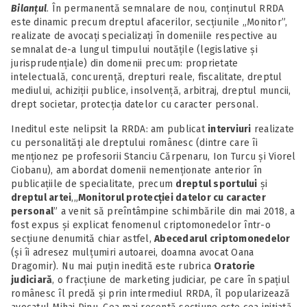
Bilanțul
. În permanentă semnalare de nou, conținutul RRDA
este dinamic precum dreptul afacerilor, secțiunile „Monitor”,
realizate de avocați specializați în domeniile respective au
semnalat de-a lungul timpului noutățile (legislative și
jurisprudențiale) din domenii precum: proprietate
intelectuală, concurență, drepturi reale, fiscalitate, dreptul
mediului, achiziții publice, insolvență, arbitraj, dreptul muncii,
drept societar, protecția datelor cu caracter personal.
Ineditul este nelipsit la RRDA: am publicat
interviuri
realizate
cu personalități ale dreptului românesc (dintre care îi
menționez pe profesorii Stanciu Cărpenaru, Ion Turcu și Viorel
Ciobanu), am abordat domenii nemenționate anterior în
publicațiile de specialitate, precum
dreptul sportului
și
dreptul artei
,„
Monitorul protecției datelor cu caracter
personal
” a venit să preîntâmpine schimbările din mai 2018, a
fost expus și explicat fenomenul criptomonedelor într-o
secțiune denumită chiar astfel,
Abecedarul criptomonedelor
(și îi adresez mulțumiri autoarei, doamna avocat Oana
Dragomir). Nu mai puțin inedită este rubrica
Oratorie
judiciară
, o fracțiune de marketing judiciar, pe care în spațiul
românesc îl predă și prin intermediul RRDA, îl popularizează