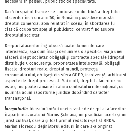
necesară în peisajul publicistic de specialitate.
Dacă în spațiul francez se conturase o doctrină a dreptului
afacerilor încă din anii ‘50, în România post-decembristă,
dreptul comercial abia reintrat în scenă, în abordarea lui
clasică ocupa tot spațiul publicistic, centrat fiind asupra
dreptului societar.
Dreptul afacerilor înglobează toate domeniile care
interesează, așa cum însăși denumirea o specifică, viața unei
afaceri: drept societar, obligații și contracte speciale (dreptul
distribuției), concurența, proprietatea intelectuală, obligații
fiscale, drepturi reale, dreptul muncii, protecția
consumatorului, obligații din sfera GDPR, insolvență, arbitraj și
aspecte de drept procesual. Mai mult, dreptul afacerilor nu
este și nu poate rămâne în afara contextului internațional, cu
ușurință acum raporturile juridice dobândind caracter
transnațional.
Începuturile.
Ideea înființării unei reviste de drept al afacerilor
îi aparține avocatului Marius Șcheaua, un practician acerb și un
jurist cultivat, care a și fost primul redactor-șef al RRDA.
Marian Florescu, deținătorul editurii în care s-a originat