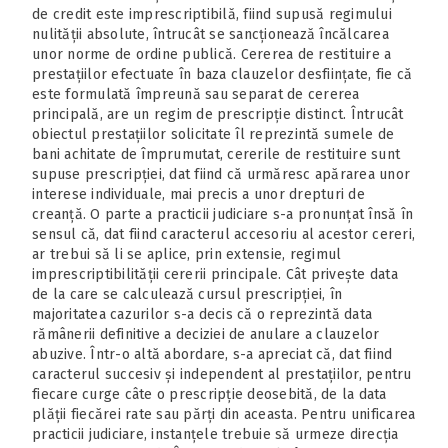
de credit este imprescriptibilă, fiind supusă regimului
nulității absolute, întrucât se sancționează încălcarea
unor norme de ordine publică. Cererea de restituire a
prestațiilor efectuate în baza clauzelor desființate, fie că
este formulată împreună sau separat de cererea
principală, are un regim de prescripție distinct. Întrucât
obiectul prestațiilor solicitate îl reprezintă sumele de
bani achitate de împrumutat, cererile de restituire sunt
supuse prescripției, dat fiind că urmăresc apărarea unor
interese individuale, mai precis a unor drepturi de
creanță. O parte a practicii judiciare s-a pronunțat însă în
sensul că, dat fiind caracterul accesoriu al acestor cereri,
ar trebui să li se aplice, prin extensie, regimul
imprescriptibilității cererii principale. Cât privește data
de la care se calculează cursul prescripției, în
majoritatea cazurilor s-a decis că o reprezintă data
rămânerii definitive a deciziei de anulare a clauzelor
abuzive. Într-o altă abordare, s-a apreciat că, dat fiind
caracterul succesiv și independent al prestațiilor, pentru
fiecare curge câte o prescripție deosebită, de la data
plății fiecărei rate sau părți din aceasta. Pentru unificarea
practicii judiciare, instanțele trebuie să urmeze direcția