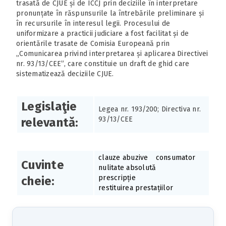
trasată de CJUE și de ÎCCJ prin deciziile în interpretare
pronunțate în răspunsurile la întrebările preliminare și
în recursurile în interesul legii. Procesului de
uniformizare a practicii judiciare a fost facilitat și de
orientările trasate de Comisia Europeană prin
„Comunicarea privind interpretarea și aplicarea Directivei
nr. 93/13/CEE”, care constituie un draft de ghid care
sistematizează deciziile CJUE.
Legislaţie
Legea nr. 193/200; Directiva nr.
93/13/CEE
relevantă:
clauze abuzive
consumator
Cuvinte
nulitate absolută
prescripție
cheie:
restituirea prestațiilor