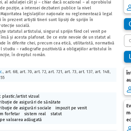
, al adulației cât și – chiar dacă ocazional – al oprobiului
 de poziție, a intensei dezbateri publice la nivel
 Majoritatea legislațiilor naționale nu reglementează legal
în prezent artiștii tineri sunt lipsiți de sprijin în
rotecție socială.
e statutul artistului, singurul sprijin fiind cel venit pe
, însă și acesta plafonat. De ce este nevoie de un statut al
de în diferite chei, precum cea etică, utilitaristă, normativă
studiu – radiografie pozitivistă a obligațiilor artistului în
incție, în dreptul român.
sc
., art. 68, art. 70, art. 72, art. 721, art. 73, art. 137, art. 148,
În
155
au
t plastic/artist vizual
ribuție de asigurări de sănătate
Ev
ribuţie de asigurări sociale
impozit pe venit
ma
em forfetar
sistem real
statut
e
 pe valoarea adăugată