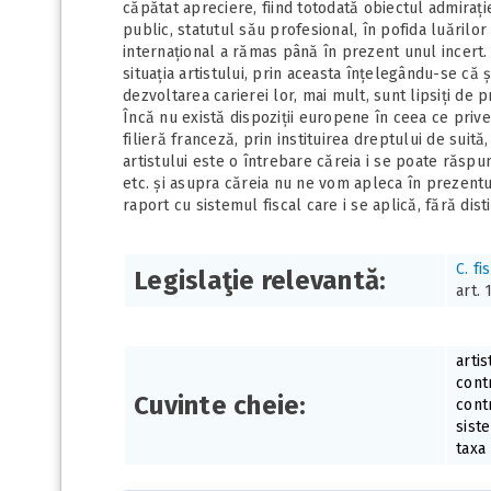
căpătat apreciere, fiind totodată obiectul admirației
public, statutul său profesional, în pofida luărilor
internațional a rămas până în prezent unul incert.
situația artistului, prin aceasta înțelegându-se că și 
dezvoltarea carierei lor, mai mult, sunt lipsiți de p
Încă nu există dispoziții europene în ceea ce priveșt
filieră franceză, prin instituirea dreptului de suită
artistului este o întrebare căreia i se poate răspun
etc. și asupra căreia nu ne vom apleca în prezentul 
raport cu sistemul fiscal care i se aplică, fără dist
C. fi
Legislaţie relevantă:
art. 
artis
cont
Cuvinte cheie:
cont
sist
taxa