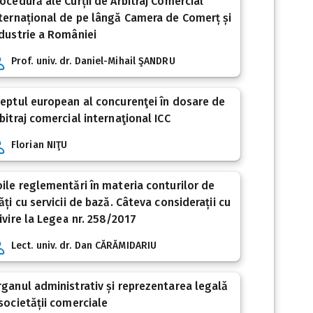
ocedură ale Curții de Arbitraj Comercial
ternațional de pe lângă Camera de Comerț și
dustrie a României
Prof. univ. dr. Daniel-Mihail ŞANDRU
eptul european al concurenţei în dosare de
bitraj comercial internaţional ICC
Florian NIŢU
ile reglementări în materia conturilor de
ăți cu servicii de bază. Câteva considerații cu
ivire la Legea nr. 258/2017
Lect. univ. dr. Dan CĂRĂMIDARIU
ganul administrativ și reprezentarea legală
societății comerciale