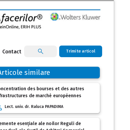
Contact
Trimite articol
Articole similare
ncentration des bourses et des autres
frastructures de marché européennes
Lect. univ. dr. Raluca PAPADIMA
emente esențiale ale noilor Reguli de