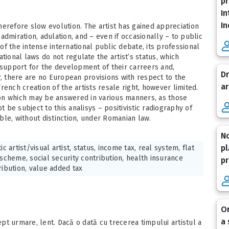
pr
In
In
 therefore slow evolution. The artist has gained appreciation
admiration, adulation, and – even if occasionally – to public
 of the intense international public debate, its professional
tional laws do not regulate the artist’s status, which
 support for the development of their carreers and,
Dr
r, there are no European provisions with respect to the
ar
 French creation of the artists resale right, however limited.
tion which may be answered in various manners, as those
not be subject to this analisys – positivistic radiography of
able, without distinction, under Romanian law.
No
pl
ic artist/visual artist, status, income tax, real system, flat
 scheme, social security contribution, health insurance
pr
ribution, value added tax
Or
a 
 drept urmare, lent. Dacă o dată cu trecerea timpului artistul a