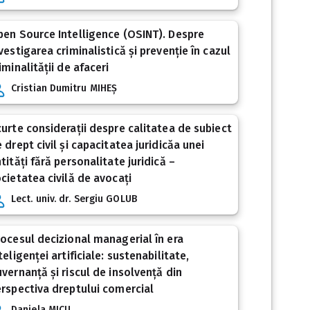
en Source Intelligence (OSINT). Despre
vestigarea criminalistică și prevenție în cazul
iminalității de afaceri
Cristian Dumitru MIHEȘ
urte considerații despre calitatea de subiect
 drept civil și capacitatea juridicăa unei
tități fără personalitate juridică –
cietatea civilă de avocați
Lect. univ. dr. Sergiu GOLUB
ocesul decizional managerial în era
teligenței artificiale: sustenabilitate,
vernanță și riscul de insolvență din
rspectiva dreptului comercial
Daniela MICU