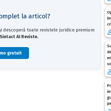
Op
omplet la articol?
in
cr
 și descoperă toate revistele juridice premium
Sintact AI Reviste
.
Sc
de
mo gratuit
en
so
Pr
in
gu
pe