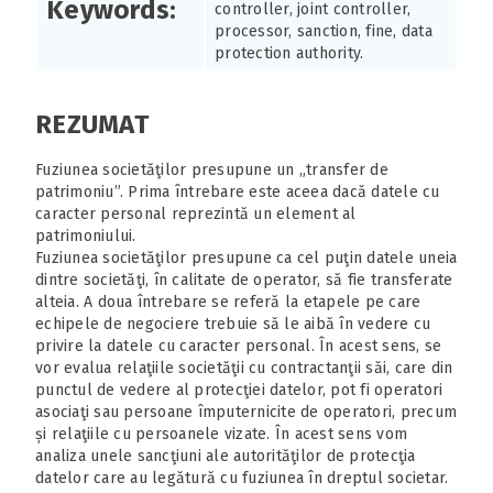
Keywords:
controller, joint controller,
processor, sanction, fine, data
protection authority.
REZUMAT
Fuziunea societăţilor presupune un „transfer de
patrimoniu”. Prima întrebare este aceea dacă datele cu
caracter personal reprezintă un element al
patrimoniului.
Fuziunea societăţilor presupune ca cel puţin datele uneia
dintre societăţi, în calitate de operator, să fie transferate
alteia. A doua întrebare se referă la etapele pe care
echipele de negociere trebuie să le aibă în vedere cu
privire la datele cu caracter personal. În acest sens, se
vor evalua relaţiile societăţii cu contractanţii săi, care din
punctul de vedere al protecţiei datelor, pot fi operatori
asociaţi sau persoane împuternicite de operatori, precum
și relaţiile cu persoanele vizate. În acest sens vom
analiza unele sancţiuni ale autorităţilor de protecţia
datelor care au legătură cu fuziunea în dreptul societar.