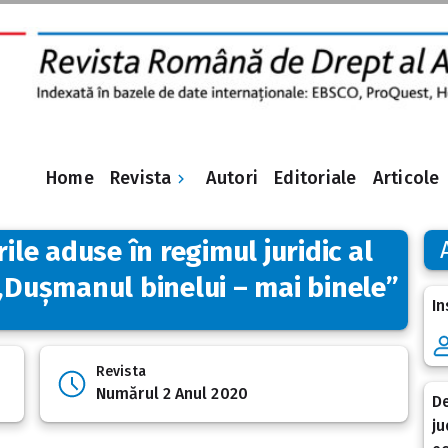
Revista
Home
Autori
Editoriale
Articole
rile aduse în regimul juridic al
 „Dușmanul binelui – mai binele”
In
Revista
Numărul 2 Anul 2020
De
ju