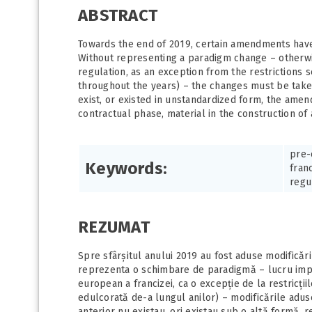
ABSTRACT
Towards the end of 2019, certain amendments have 
Without representing a paradigm change – otherwi
regulation, as an exception from the restrictions 
throughout the years) – the changes must be taken 
exist, or existed in unstandardized form, the ame
contractual phase, material in the construction of
pre-
Keywords:
franc
regu
REZUMAT
Spre sfârșitul anului 2019 au fost aduse modificăr
reprezenta o schimbare de paradigmă – lucru impos
european a francizei, ca o excepție de la restricții
edulcorată de-a lungul anilor) – modificările adu
anterior nu existau, ori existau sub o altă formă, 