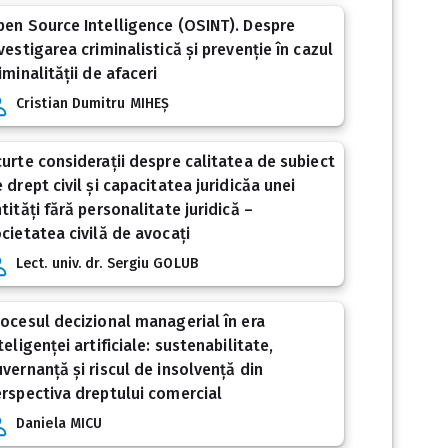
en Source Intelligence (OSINT). Despre
vestigarea criminalistică și prevenție în cazul
iminalității de afaceri
Cristian Dumitru MIHEȘ
urte considerații despre calitatea de subiect
 drept civil și capacitatea juridicăa unei
tități fără personalitate juridică –
cietatea civilă de avocați
Lect. univ. dr. Sergiu GOLUB
ocesul decizional managerial în era
teligenței artificiale: sustenabilitate,
vernanță și riscul de insolvență din
rspectiva dreptului comercial
Daniela MICU