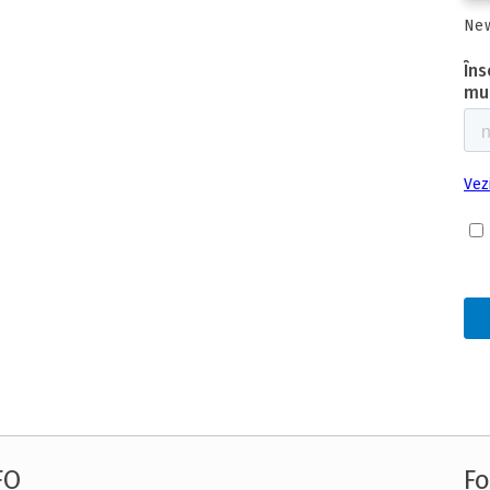
New
FO
Fo