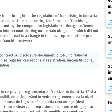
ec
in
ei
been brought to the regulation of franchising in Romania.
se impossible, considering the European franchising
set out by the competition legislation (although softened
into account. Setting out certain obligations which did not
ndments lead to a change in the development of the pre-
Su
 a franchise network.
an
contractual disclosure document, pilot-unit, National
hise register, discretionary registration, unconstitutional
lation
Sc
în
si
i în ce privește reglementarea francizei în România. Fără a
ibil, de altfel, având în vedere reglementarea la nivel
le impuse de legislația în materia concurenței (deși
Fo
se trebuie observate. Impunându-se anumite obligații care
respectiv cea nestandardizată, modificarea conduce la