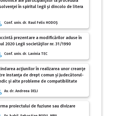
onomice ale participanţilor la procedura
solvenţei în spiritul legii și dincolo de litera
Conf. univ. dr. Raul Felix HODOȘ
ccintă prezentare a modificărilor aduse în
ul 2020 Legii societăţilor nr. 31/1990
Conf. univ. dr. Lavinia TEC
indarea acţiunilor în realizarea unor creanţe
tre instanţa de drept comun și judecătorul-
ndic și alte probleme de compatibilitate
Av. dr. Andreea DELI
rma proiectului de fuziune sau divizare
Dr. habil. Sebastian BODU, MBA