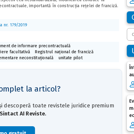
contractuale, importantă în construcția rețelei de franciză.
a nr. 179/2019
ment de informare precontractuală
iere facultativă
Registrul național de franciză
ementare neconstituțională
unitate pilot
În
au
omplet la articol?
Ev
 și descoperă toate revistele juridice premium
ma
Sintact AI Reviste
.
e
mo gratuit