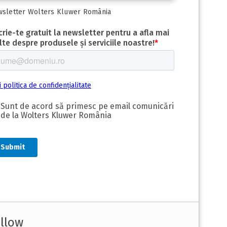
sletter Wolters Kluwer România
llow