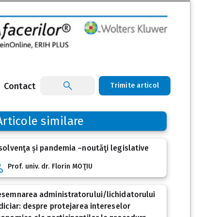
Contact
Trimite articol
Articole similare
solvenţa și pandemia –noutăţi legislative
Prof. univ. dr. Florin MOŢIU
semnarea administratorului/lichidatorului
diciar: despre protejarea intereselor