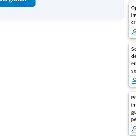
Op
in
cr
Sc
de
en
so
Pr
in
gu
pe