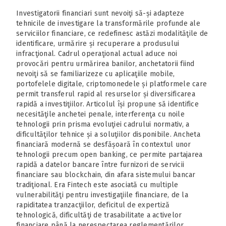
Investigatorii financiari sunt nevoiţi să-și adapteze
tehnicile de investigare la transformările profunde ale
serviciilor financiare, ce redefinesc astăzi modalităţile de
identificare, urmărire și recuperare a produsului
infracţional. Cadrul operaţional actual aduce noi
provocări pentru urmărirea banilor, anchetatorii fiind
nevoiţi să se familiarizeze cu aplicaţiile mobile,
portofelele digitale, criptomonedele și platformele care
permit transferul rapid al resurselor și diversificarea
rapidă a investiţiilor. Articolul își propune să identifice
necesităţile anchetei penale, interferenţa cu noile
tehnologii prin prisma evoluţiei cadrului normativ, a
dificultăţilor tehnice și a soluţiilor disponibile. Ancheta
financiară modernă se desfășoară în contextul unor
tehnologii precum open banking, ce permite partajarea
rapidă a datelor bancare între furnizori de servicii
financiare sau blockchain, din afara sistemului bancar
tradiţional. Era Fintech este asociată cu multiple
vulnerabilităţi pentru investigaţiile financiare, de la
rapiditatea tranzacţiilor, deficitul de expertiză
tehnologică, dificultăţi de trasabilitate a activelor
financiare până la nerespectarea reglementărilor