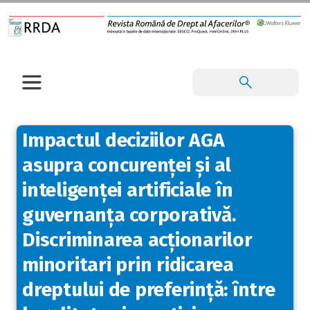
Impactul deciziilor AGA
asupra concurenței și al
inteligenței artificiale în
guvernanța corporativă.
Discriminarea acționarilor
minoritari prin ridicarea
dreptului de preferință: între