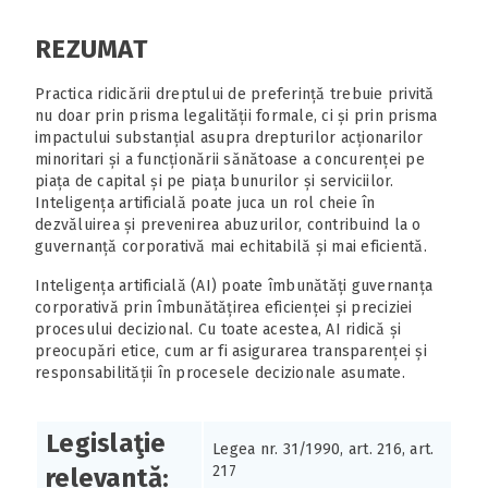
REZUMAT
Practica ridicării dreptului de preferință trebuie privită
nu doar prin prisma legalității formale, ci și prin prisma
impactului substanțial asupra drepturilor acționarilor
minoritari și a funcționării sănătoase a concurenței pe
piața de capital și pe piața bunurilor și serviciilor.
Inteligența artificială poate juca un rol cheie în
dezvăluirea și prevenirea abuzurilor, contribuind la o
guvernanță corporativă mai echitabilă și mai eficientă.
Inteligența artificială (AI) poate îmbunătăți guvernanța
corporativă prin îmbunătățirea eficienței și preciziei
procesului decizional. Cu toate acestea, AI ridică și
preocupări etice, cum ar fi asigurarea transparenței și
responsabilității în procesele decizionale asumate.
Legislaţie
Legea nr. 31/1990, art. 216, art.
217
relevantă: