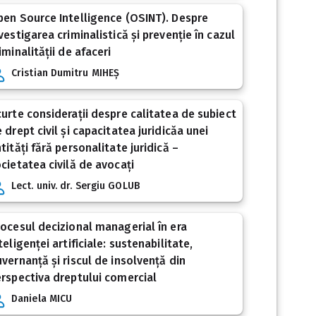
en Source Intelligence (OSINT). Despre
vestigarea criminalistică și prevenție în cazul
iminalității de afaceri
Cristian Dumitru MIHEȘ
urte considerații despre calitatea de subiect
 drept civil și capacitatea juridicăa unei
tități fără personalitate juridică –
cietatea civilă de avocați
Lect. univ. dr. Sergiu GOLUB
ocesul decizional managerial în era
teligenței artificiale: sustenabilitate,
vernanță și riscul de insolvență din
rspectiva dreptului comercial
Daniela MICU