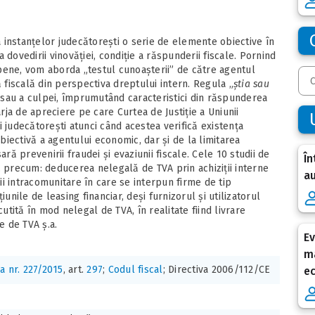
ca instanțelor judecătorești o serie de elemente obiective în
dovedirii vinovăției, condiție a răspunderii fiscale. Pornind
ropene, vom aborda „testul cunoașterii” de către agentul
ă fiscală din perspectiva dreptului intern. Regula „
știa sau
i sau a culpei, împrumutând caracteristici din răspunderea
arja de apreciere pe care Curtea de Justiție a Uniunii
 judecătorești atunci când acestea verifică existența
iectivă a agentului economic, dar și de la limitarea
 prevenirii fraudei și evaziunii fiscale. Cele 10 studii de
În
, precum: deducerea nelegală de TVA prin achiziții interne
au
ții intracomunitare în care se interpun firme de tip
nile de leasing financiar, deși furnizorul și utilizatorul
cutită în mod nelegal de TVA, în realitate fiind livrare
e de TVA ș.a.
Ev
ma
a nr. 227/2015
, art.
297
;
Codul fiscal
; Directiva 2006/112/CE
e