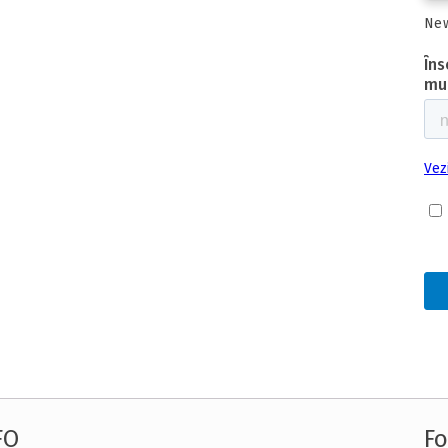
New
FO
Fo