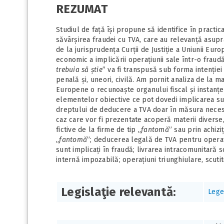
REZUMAT
Studiul de față își propune să identifice în practi
săvârșirea fraudei cu TVA, care au relevanță asupra 
de la jurisprudența Curții de Justiție a Uniunii Eu
economic a implicării operațiunii sale într-o fraud
trebuia să știe
” va fi transpusă sub forma intenție
penală și, uneori, civilă. Am pornit analiza de la m
Europene o recunoaște organului fiscal și instanței
elementelor obiective ce pot dovedi implicarea sub
dreptului de deducere a TVA doar în măsura necesară
caz care vor fi prezentate acoperă materii diverse
fictive de la firme de tip „
fantomă
” sau prin achizi
„
fantomă
”; deducerea legală de TVA pentru operațiu
sunt implicați în fraudă; livrarea intracomunitară s
internă impozabilă; operațiuni triunghiulare, scutit
Legislaţie relevantă:
Lege