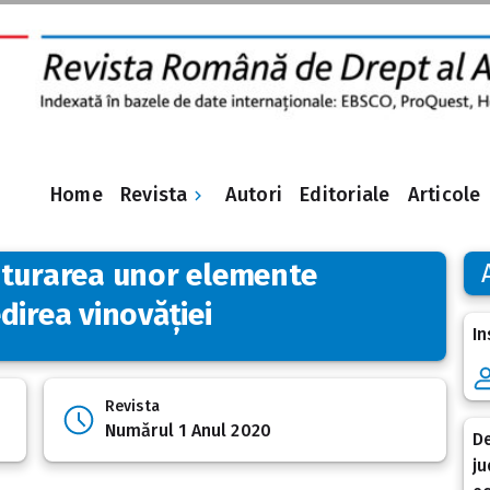
Revista
Home
Autori
Editoriale
Articole
nturarea unor elemente
direa vinovăției
In
Revista
Numărul 1 Anul 2020
De
ju