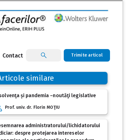
Contact
Trimite articol
Articole similare
solvenţa și pandemia –noutăţi legislative
Prof. univ. dr. Florin MOŢIU
semnarea administratorului/lichidatorului
diciar: despre protejarea intereselor