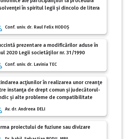
onomice ale participanţilor la procedura
solvenţei în spiritul legii și dincolo de litera
Conf. univ. dr. Raul Felix HODOȘ
ccintă prezentare a modificărilor aduse în
ul 2020 Legii societăţilor nr. 31/1990
Conf. univ. dr. Lavinia TEC
indarea acţiunilor în realizarea unor creanţe
tre instanţa de drept comun și judecătorul-
ndic și alte probleme de compatibilitate
Av. dr. Andreea DELI
rma proiectului de fuziune sau divizare
Dr. habil. Sebastian BODU, MBA