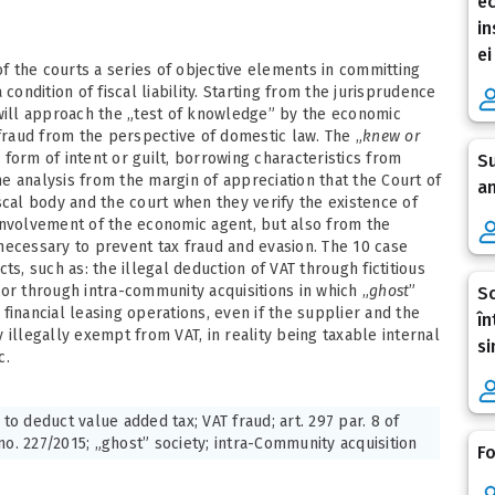
ec
in
ei
of the courts a series of objective elements in committing
condition of fiscal liability. Starting from the jurisprudence
 will approach the „test of knowledge” by the economic
 fraud from the perspective of domestic law. The „
knew or
 form of intent or guilt, borrowing characteristics from
Su
the analysis from the margin of appreciation that the Court of
an
scal body and the court when they verify the existence of
involvement of the economic agent, but also from the
t necessary to prevent tax fraud and evasion. The 10 case
ts, such as: the illegal deduction of VAT through fictitious
or through intra-community acquisitions in which „
ghost
”
Sc
financial leasing operations, even if the supplier and the
în
 illegally exempt from VAT, in reality being taxable internal
si
c.
 to deduct value added tax; VAT fraud; art. 297 par. 8 of
no. 227/2015; „ghost” society; intra-Community acquisition
Fo