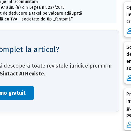
ziție intracomunitară
Op
297 alin. (8) din Legea nr. 227/2015
t de deducere a taxei pe valoare adăugată
in
dă cu TVA
societate de tip „fantomă”
cr
Sc
omplet la articol?
de
en
 și descoperă toate revistele juridice premium
so
Sintact AI Reviste
.
mo gratuit
Pr
in
gu
pe