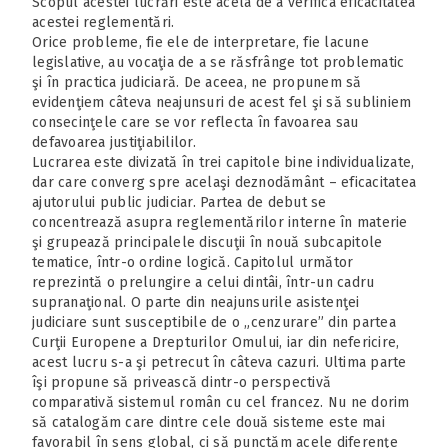
Scopul acestei lucrări este acela de a verifica eficacitatea
acestei reglementări.
Orice probleme, fie ele de interpretare, fie lacune
legislative, au vocaţia de a se răsfrânge tot problematic
şi în practica judiciară. De aceea, ne propunem să
evidenţiem câteva neajunsuri de acest fel şi să subliniem
consecinţele care se vor reflecta în favoarea sau
defavoarea justiţiabililor.
Lucrarea este divizată în trei capitole bine individualizate,
dar care converg spre acelaşi deznodământ – eficacitatea
ajutorului public judiciar. Partea de debut se
concentrează asupra reglementărilor interne în materie
şi grupează principalele discuţii în nouă subcapitole
tematice, într-o ordine logică. Capitolul următor
reprezintă o prelungire a celui dintâi, într-un cadru
supranaţional. O parte din neajunsurile asistenţei
judiciare sunt susceptibile de o „cenzurare” din partea
Curţii Europene a Drepturilor Omului, iar din nefericire,
acest lucru s-a şi petrecut în câteva cazuri. Ultima parte
îşi propune să privească dintr-o perspectivă
comparativă sistemul român cu cel francez. Nu ne dorim
să catalogăm care dintre cele două sisteme este mai
favorabil în sens global, ci să punctăm acele diferenţe