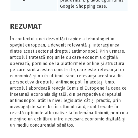
platforms, big data, aglorithms,
Google Shopping case.
REZUMAT
În contextul unei dezvoltări rapide a tehnologiei în
spațiul european, a devenit relevantă și interacțiunea
dintre acest sector și dreptul antimonopol. Prin urmare,
articolul tratează noțiunile cu care economia digitală
operează, pornind de la platformele online și structura
pe care sunt acestea construite, care este relevanța lor
economică și nu în ultimul rând, relevanța acestora din
perspectiva dreptului antimonopol. În același timp,
articolul abordează reacția Comisiei Europene la ceea ce
înseamnă economia digitală, din perspectiva dreptului
antimonopol, atât la nivel legislativ, cât și practic, prin
investigațiile sale. Nu în ultimul rând, sunt trecute în
revistă opțiunile alternative la îndemâna Uniunii, pentru a
menține un echilibru între necesara economie digitală și
un mediu concurențial sănătos.