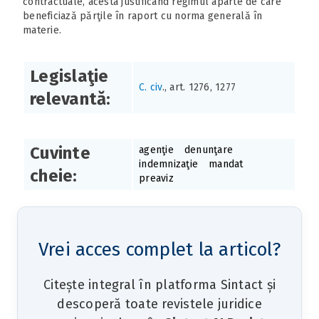
contractuale, acesta justificând regimul aparte de care
beneficiază părţile în raport cu norma generală în
materie.
Legislaţie
C. civ
., art. 1276, 1277
relevantă:
Cuvinte
agenţie
denunţare
indemnizaţie
mandat
cheie:
preaviz
Vrei acces complet la articol?
Citește integral în platforma Sintact și
descoperă toate revistele juridice