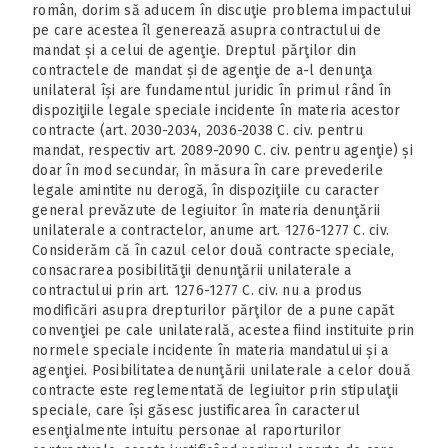
român, dorim să aducem în discuţie problema impactului
pe care acestea îl generează asupra contractului de
mandat și a celui de agenţie. Dreptul părţilor din
contractele de mandat și de agenţie de a-l denunţa
unilateral își are fundamentul juridic în primul rând în
dispoziţiile legale speciale incidente în materia acestor
contracte (art. 2030-2034, 2036-2038 C. civ. pentru
mandat, respectiv art. 2089-2090 C. civ. pentru agenţie) și
doar în mod secundar, în măsura în care prevederile
legale amintite nu derogă, în dispoziţiile cu caracter
general prevăzute de legiuitor în materia denunţării
unilaterale a contractelor, anume art. 1276-1277 C. civ.
Considerăm că în cazul celor două contracte speciale,
consacrarea posibilităţii denunţării unilaterale a
contractului prin art. 1276-1277 C. civ. nu a produs
modificări asupra drepturilor părţilor de a pune capăt
convenţiei pe cale unilaterală, acestea fiind instituite prin
normele speciale incidente în materia mandatului și a
agenţiei. Posibilitatea denunţării unilaterale a celor două
contracte este reglementată de legiuitor prin stipulaţii
speciale, care își găsesc justificarea în caracterul
esenţialmente intuitu personae al raporturilor