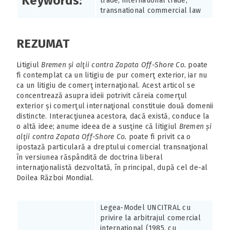
Keywords:
trade, international trade,
transnational commercial law
REZUMAT
Litigiul
Bremen și alţii contra Zapata Off-Shore Co.
poate
fi contemplat ca un litigiu de pur comerţ exterior, iar nu
ca un litigiu de comerţ internaţional. Acest articol se
concentrează asupra ideii potrivit căreia comerţul
exterior și comerţul internaţional constituie două domenii
distincte. Interacţiunea acestora, dacă există, conduce la
o altă idee; anume ideea de a susţine că litigiul
Bremen și
alţii contra Zapata Off-Shore Co.
poate fi privit ca o
ipostază particulară a dreptului comercial transnaţional
în versiunea răspândită de doctrina liberal
internaţionalistă dezvoltată, în principal, după cel de-al
Doilea Război Mondial.
Legea-Model UNCITRAL cu
privire la arbitrajul comercial
internaţional (1985, cu