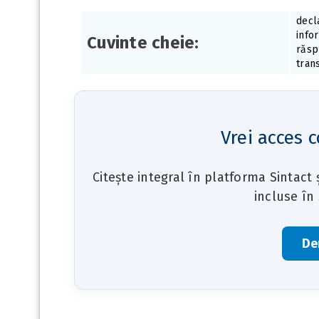
decla
info
Cuvinte cheie:
răsp
tran
Vrei acces c
Citește integral în platforma Sintact
incluse în
De