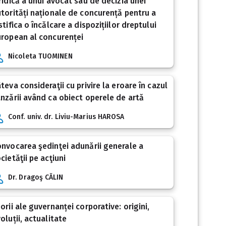
ridică a unui avocat sau de decizia unei
torități naționale de concurență pentru a
stifica o încălcare a dispozițiilor dreptului
ropean al concurenței
Nicoleta TUOMINEN
teva consideraţii cu privire la eroare în cazul
nzării având ca obiect operele de artă
Conf. univ. dr. Liviu-Marius HAROSA
nvocarea şedinţei adunării generale a
cietăţii pe acţiuni
Dr. Dragoş CĂLIN
orii ale guvernanței corporative: origini,
oluții, actualitate