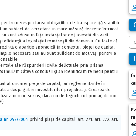
 pentru nerespectarea obligaţiilor de transparenţă stabilite
t un subiect de cercetare în mare măsură teoretic întrucât
nu sunt aduse în faţa instanţelor de judecată din varii
 şi eficienţă a legislaţiei româneşti din domeniu. Cu toate că
ezintă o apariţie sporadică în contextul pieţei de capital
inţele necesare sau nu sunt suficient de motivaţi pentru a
ponsabile.
ntale ale răspunderii civile delictuale prin prisma
 formulăm câteva concluzii şi să identificăm remedii pentru
În
au
al al oricărei pieţe de capital, iar reglementările în
ica despăgubirii investitorilor prejudiciaţi. Crearea de
izată în mod serios, dacă nu de legiuitorul primar, de nou-
.).
Ev
ma
a nr. 297/2004
privind piața de capital, art. 271, art. 272, art.
e