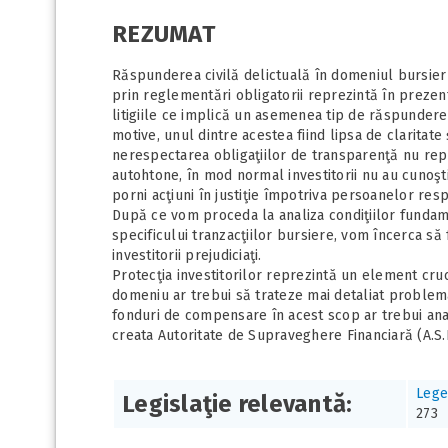
REZUMAT
Răspunderea civilă delictuală în domeniul bursier
prin reglementări obligatorii reprezintă în prezen
litigiile ce implică un asemenea tip de răspundere 
motive, unul dintre acestea fiind lipsa de claritate
nerespectarea obligaţiilor de transparenţă nu repr
autohtone, în mod normal investitorii nu au cunoşt
porni acţiuni în justiţie împotriva persoanelor res
După ce vom proceda la analiza condiţiilor fundame
specificului tranzacţiilor bursiere, vom încerca să
investitorii prejudiciaţi.
Protecţia investitorilor reprezintă un element cruci
domeniu ar trebui să trateze mai detaliat problemat
fonduri de compensare în acest scop ar trebui anal
creata Autoritate de Supraveghere Financiară (A.S.F
Lege
Legislaţie relevantă:
273