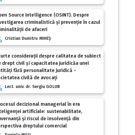
en Source Intelligence (OSINT). Despre
vestigarea criminalistică și prevenție în cazul
iminalității de afaceri
Cristian Dumitru MIHEȘ
urte considerații despre calitatea de subiect
 drept civil și capacitatea juridicăa unei
tități fără personalitate juridică –
cietatea civilă de avocați
Lect. univ. dr. Sergiu GOLUB
ocesul decizional managerial în era
teligenței artificiale: sustenabilitate,
vernanță și riscul de insolvență din
rspectiva dreptului comercial
Daniela MICU