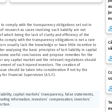
ju
au
ju
eu
ure to comply with the transparency obligations set out in
of research as cases involving such liability are not
f which being the lack of clarity and efficiency of the
e to comply with the transparency obligations is not a rare
Câ
ors usually lack the knowledge or have little incentive to
vâ
r analysing the basic principles of tort liability in capital
w some useful conclusions and propose remedies for the
 for any capital market and the relevant regulations should
ement of such injured investors. The creation of
ssue should be taken into consideration if not by the
Co
for Financial Supervision (A.S.F.).
so
liability, capital markets` transparency, false statements,
eading information, investors` compensation, investors`
Te
ection.
ev