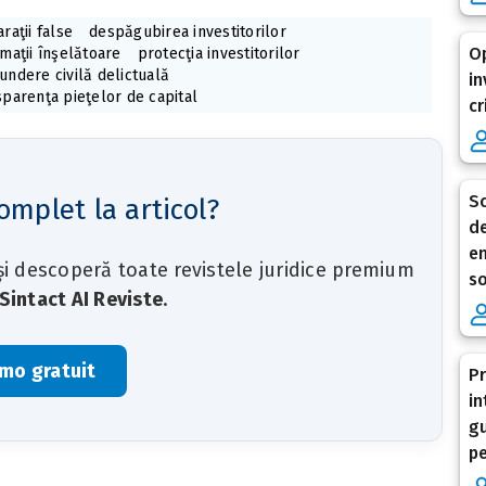
raţii false
despăgubirea investitorilor
Op
rmaţii înşelătoare
protecţia investitorilor
undere civilă delictuală
in
sparenţa pieţelor de capital
cr
Sc
omplet la articol?
de
en
 și descoperă toate revistele juridice premium
so
Sintact AI Reviste
.
mo gratuit
Pr
in
gu
pe