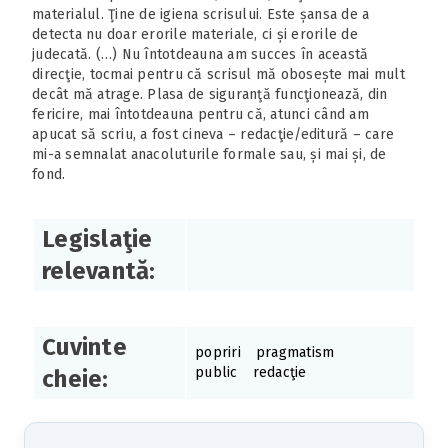
materialul. Ţine de igiena scrisului. Este șansa de a
detecta nu doar erorile materiale, ci și erorile de
judecată. (…) Nu întotdeauna am succes în această
direcţie, tocmai pentru că scrisul mă obosește mai mult
decât mă atrage. Plasa de siguranţă funcţionează, din
fericire, mai întotdeauna pentru că, atunci când am
apucat să scriu, a fost cineva – redacţie/editură – care
mi-a semnalat anacoluturile formale sau, și mai și, de
fond.
Legislaţie
relevantă:
Cuvinte
popriri
pragmatism
public
redacţie
cheie: