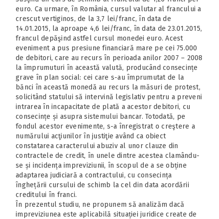
euro. Ca urmare, în România, cursul valutar al francului a
crescut vertiginos, de la 3,7 lei/franc, în data de
14.01.2015, la aproape 4,6 lei/franc, în data de 23.01.2015,
francul depăşind astfel cursul monedei euro. Acest
eveniment a pus presiune financiară mare pe cei 75.000
de debitori, care au recurs în perioada anilor 2007 – 2008
la împrumuturi în această valută, producând consecințe
grave în plan social: cei care s-au împrumutat de la
bănci în această monedă au recurs la măsuri de protest,
solicitând statului să intervină legislativ pentru a preveni
intrarea în incapacitate de plată a acestor debitori, cu
consecințe și asupra sistemului bancar. Totodată, pe
fondul acestor evenimente, s-a înregistrat o creştere a
numărului acţiunilor în justiţie având ca obiect
constatarea caracterului abuziv al unor clauze din
contractele de credit, în unele dintre acestea clamându-
se și incidența impreviziunii, în scopul de a se obține
adaptarea judiciară a contractului, cu consecința
înghețării cursului de schimb la cel din data acordării
creditului în franci.
În prezentul studiu, ne propunem să analizăm dacă
impreviziunea este aplicabilă situației juridice create de