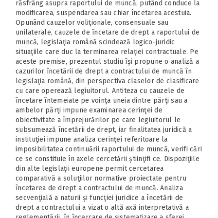
răsfrâng asupra raportului de muncă, putând conduce la
modificarea, suspendarea sau chiar încetarea acestuia.
Opunând cauzelor voliţionale, consensuale sau
unilaterale, cauzele de încetare de drept a raportului de
muncă, legislaţia română scindează logico-juridic
situaţiile care duc la terminarea relaţiei contractuale. Pe
aceste premise, prezentul studiu își propune o analiză a
cazurilor încetării de drept a contractului de muncă în
legislaţia română, din perspectiva claselor de clasificare
cu care operează legiuitorul. Antiteza cu cauzele de
încetare întemeiate pe voinţa uneia dintre părţi sau a
ambelor părţi impune examinarea cerinţei de
obiectivitate a împrejurărilor pe care legiuitorul le
subsumează încetării de drept, iar finalitatea juridică a
instituţiei impune analiza cerinţei referitoare la
imposibilitatea continuării raportului de muncă, verifi cări
ce se constituie în axele cercetării știinţifi ce. Dispoziţiile
din alte legislaţii europene permit cercetarea
comparativă a soluţiilor normative proiectate pentru
încetarea de drept a contractului de muncă. Analiza
secvenţială a naturii și funcţiei juridice a încetării de
drept a contractului a vizat o altă axă interpretativă a
reglementării, în încercare de sistematizare a sferei