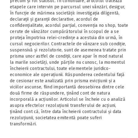
precum și rol statistic. În continuare, articolul tratează
etapele care intervin pe parcursul unei vânzări, desigur,
în funcție de mărimea societății: investigația diligentă,
declarații și garanții declarative, acordul de
confidențialitate, acordul parțial, convenția no shop, toate
cerute de vânzător cumpărătorului în scopul de a se
proteja împotriva relei-credințe a acestuia din urmă, în
cursul negocierilor. Contractele de vânzare sub condiție,
suspensivă și rezolutorie, sunt de asemenea tratate prin
prisma unor astfel de condiții, care apar în mod natural
la marile societăți, unde părțile nu cunosc, la momentul
încheierii contractului, toate elementele juridico-
economice ale operațiunii. Răspunderea cedentului față
de cesionar este analizată prin prisma evicțiunii și a
viciilor ascunse, fiind importantă deosebirea dintre cele
două firme de răspundere, ținând cont de natura
incorporală a acțiunilor. Articolul se încheie cu o analiză
asupra efectelor rezoluțiunii transferului de acțiuni,
ținând cont că, între data încheierii contractului și data
rezoluțiunii, societatea emitentă poate suferi
transformări.