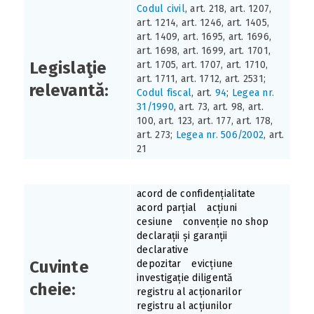
Codul civil
, art. 218, art. 1207,
art. 1214, art. 1246, art. 1405,
art. 1409, art. 1695, art. 1696,
art. 1698, art. 1699, art. 1701,
Legislaţie
art. 1705, art. 1707, art. 1710,
art. 1711, art. 1712, art. 2531;
relevantă:
Codul fiscal
, art.
94
;
Legea nr.
31/1990
, art. 73, art. 98, art.
100, art. 123, art. 177, art. 178,
art. 273;
Legea nr. 506/2002
, art.
21
acord de confidențialitate
acord parțial
acțiuni
cesiune
convenție no shop
declarații și garanții
declarative
Cuvinte
depozitar
evicțiune
investigație diligentă
cheie:
registru al acționarilor
registru al acțiunilor