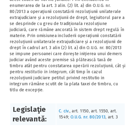
enumerarea de la art. 3 alin. (2) lit. a) din O.U.G. nr.
80/2013 a operațiunii constatării rezoluțiunii unilaterale
extrajudiciare și a rezoluțiunii de drept, legiuitorul pare a
se desprinde cu greu de tradiționala rezoluțiune
judiciară, care rămâne ancorată în sistem drept regulă în
materie. Prin omisiunea includerii operațiunii constatării
rezoluțiunii unilaterale extrajudiciare și a rezoluțiunii de
drept în cadrul art. 3 alin (2) lit. a) din O.U.G. nr. 80/2013
se impune persoanei care dorește inițierea unui demers
judiciar având aceste premise să plătească taxă de
timbru atât pentru constatarea operării rezoluțiunii, cât și
pentru
restitutio in integrum
, cât timp în cazul
rezoluțiunii judiciare petitul privind restitutio in
integrum rămâne scutit de la plata taxei de timbru, cu
titlu de excepție.
Legislaţie
C. civ
., art. 1150, art. 1550, art.
1549;
O.U.G. nr. 80/2013
, art. 3
relevantă: