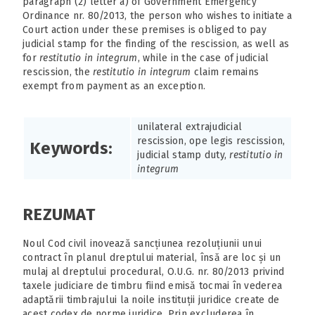
paragraph (2) letter a) of Government Emergency
Ordinance nr. 80/2013, the person who wishes to initiate a
Court action under these premises is obliged to pay
judicial stamp for the finding of the rescission, as well as
for
restitutio in integrum
, while in the case of judicial
rescission, the
restitutio in integrum
claim remains
exempt from payment as an exception.
unilateral extrajudicial
rescission, ope legis rescission,
Keywords:
judicial stamp duty,
restitutio in
integrum
REZUMAT
Noul Cod civil inovează sancțiunea rezoluțiunii unui
contract în planul dreptului material, însă are loc și un
mulaj al dreptului procedural, O.U.G. nr. 80/2013 privind
taxele judiciare de timbru fiind emisă tocmai în vederea
adaptării timbrajului la noile instituții juridice create de
acest codex de norme juridice. Prin excluderea în