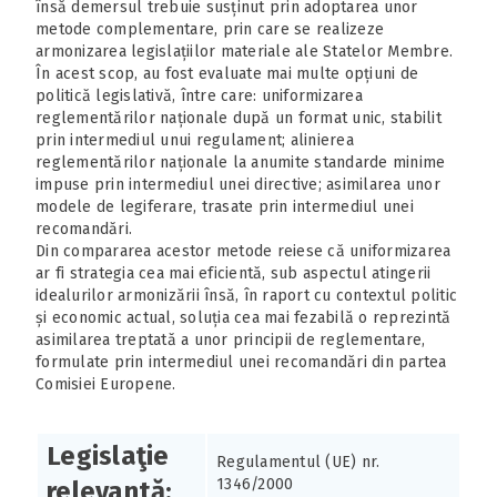
însă demersul trebuie susținut prin adoptarea unor
metode complementare, prin care se realizeze
armonizarea legislațiilor materiale ale Statelor Membre.
În acest scop, au fost evaluate mai multe opțiuni de
politică legislativă, între care: uniformizarea
reglementărilor naționale după un format unic, stabilit
prin intermediul unui regulament; alinierea
reglementărilor naționale la anumite standarde minime
impuse prin intermediul unei directive; asimilarea unor
modele de legiferare, trasate prin intermediul unei
recomandări.
Din compararea acestor metode reiese că uniformizarea
ar fi strategia cea mai eficientă, sub aspectul atingerii
idealurilor armonizării însă, în raport cu contextul politic
și economic actual, soluția cea mai fezabilă o reprezintă
asimilarea treptată a unor principii de reglementare,
formulate prin intermediul unei recomandări din partea
Comisiei Europene.
Legislaţie
Regulamentul (UE) nr.
1346/2000
relevantă: