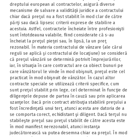
dreptului european al contractelor, asigură diverse
mecanisme de salvare a validităţii juridice a contractului
chiar dacă preţul nu a fost stabilit în mod clar de către
părţi sau dacă lipsesc criterii exprese de stabilire a
acestuia. Astfel, contractele încheiate între profesionişti
sunt întotdeauna valabile, fiind considerate că s-au
încheiat la preţul pieţei sau, în lipsă, la un preţ
rezonabil. În materia contractului de vânzare (ale cărui
reguli se aplică şi contractului de locaţiune) se consideră
că preţul vânzării se determină potrivit împrejurărilor,
iar, în situaţia în care contractul are ca obiect bunuri pe
care vânzătorul le vinde în mod obişnuit, preţul este cel
practicat în mod obişnuit de vânzător. În cazul altor
contracte speciale se utilizează criterii specifice, cum
sunt preţul stabilit prin lege, cel determinat în funcţie de
diligenţele depuse de partea în cauză sau prin aplicarea
uzanţelor. Dacă prin contract atribuţia stabilirii preţului a
fost încredinţată unui terţ, atunci acesta are datoria de a
se comporta corect, echidistant şi diligent. Dacă terţul nu
stabileşte preţul sau preţul stabilit de către acesta este
în mod manifest nerezonabil, atunci instanţa
judecătorească va putea desemna chiar ea preţul. În mod