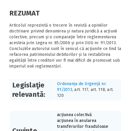
REZUMAT
Articolul reprezintă o trecere în revistă a opiniilor
doctrinare privind denumirea și natura juridică a acțiunii
colective, precum și o comparație între reglementarea
acesteia prin Legea nr. 85/2006 și prin OUG nr. 91/2013.
Concluziile autorului sunt în sensul că acțiunile ce tind la
refacerea patrimoniului debitorilor și la restabilirea
egalității între creditori vor fi mai dificil de promovat sub
imperiul noii reglementări.
Legislaţie
Ordonanța de Urgență nr.
91/2013
, art. 117, art. 118, art.
relevantă:
120
acțiunea colectivă
acțiunea în anularea
transferurilor frauduloase
Cuvinte