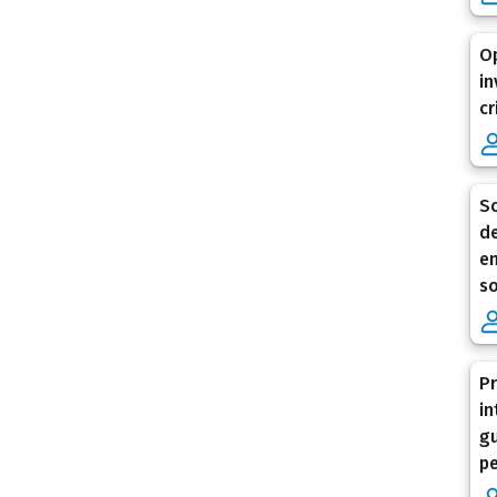
Op
in
cr
Sc
de
en
so
Pr
in
gu
pe