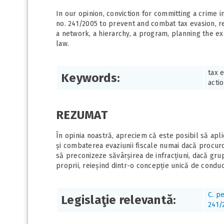
In our opinion, conviction for committing a crime in
no. 241/2005 to prevent and combat tax evasion, re
a network, a hierarchy, a program, planning the ex
law.
tax 
Keywords:
acti
REZUMAT
În opinia noastră, apreciem că este posibil să apli
și combaterea evaziunii fiscale numai dacă procur
să preconizeze săvârșirea de infracțiuni, dacă gru
proprii, reieșind dintr-o concepție unică de conduc
C. p
Legislaţie relevantă:
241/