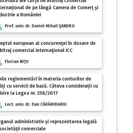
ocedură ale Curții de Arbitraj Comercial
ternațional de pe lângă Camera de Comerț și
dustrie a României
Prof. univ. dr. Daniel-Mihail ŞANDRU
eptul european al concurenţei în dosare de
bitraj comercial internaţional ICC
Florian NIŢU
ile reglementări în materia conturilor de
ăți cu servicii de bază. Câteva considerații cu
ivire la Legea nr. 258/2017
Lect. univ. dr. Dan CĂRĂMIDARIU
ganul administrativ și reprezentarea legală
societății comerciale