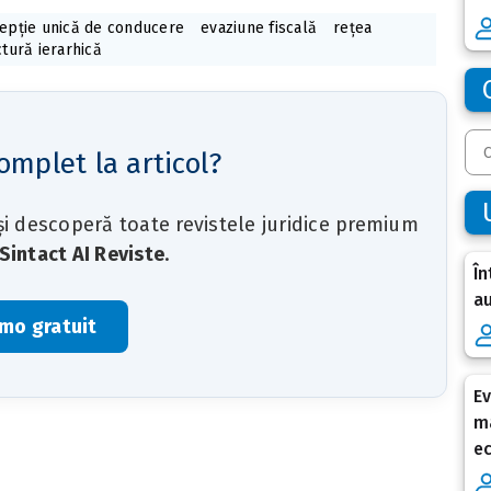
epție unică de conducere
evaziune fiscală
rețea
ctură ierarhică
omplet la articol?
 și descoperă toate revistele juridice premium
Sintact AI Reviste
.
În
au
mo gratuit
Ev
ma
e