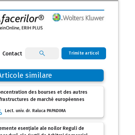
Contact
Trimite articol
Articole similare
ncentration des bourses et des autres
frastructures de marché européennes
Lect. univ. dr. Raluca PAPADIMA
emente esențiale ale noilor Reguli de