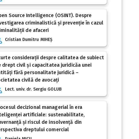
en Source Intelligence (OSINT). Despre
vestigarea criminalistică și prevenție în cazul
iminalității de afaceri
Cristian Dumitru MIHEȘ
urte considerații despre calitatea de subiect
 drept civil și capacitatea juridicăa unei
tități fără personalitate juridică –
cietatea civilă de avocați
Lect. univ. dr. Sergiu GOLUB
ocesul decizional managerial în era
teligenței artificiale: sustenabilitate,
vernanță și riscul de insolvență din
rspectiva dreptului comercial
Daniela MICU