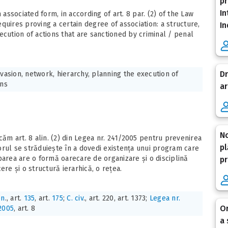
pr
In
 associated form, in according of art. 8 par. (2) of the Law
quires proving a certain degree of association: a structure,
In
ecution of actions that are sanctioned by criminal / penal
Dr
evasion, network, hierarchy, planning the execution of
ons
ar
No
căm art. 8 alin. (2) din Legea nr. 241/2005 pentru prevenirea
pl
orul se străduiește în a dovedi existența unui program care
parea are o formă oarecare de organizare și o disciplină
pr
ere și o structură ierarhică, o rețea.
en
., art.
135
, art.
175
;
C. civ
., art. 220, art. 1373;
Legea nr.
Or
2005
, art. 8
a 