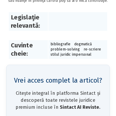
sau nuanţe în privinţa cărora poţi să ai o mică contribuţie.
Legislaţie
relevantă:
Cuvinte
bibliografie
dogmatică
problem-solving
re-scriere
cheie:
stilul juridic impersonal
Vrei acces complet la articol?
Citește integral în platforma Sintact și
descoperă toate revistele juridice
premium incluse în
Sintact AI Reviste
.