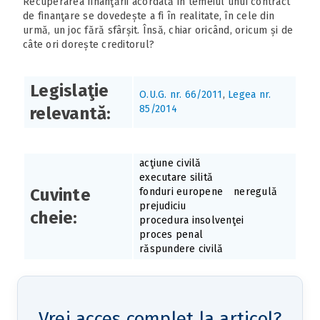
Recuperarea finanţării acordată în temeiul unui contract
de finanţare se dovedește a fi în realitate, în cele din
urmă, un joc fără sfârșit. Însă, chiar oricând, oricum și de
câte ori dorește creditorul?
Legislaţie
O.U.G. nr. 66/2011
,
Legea nr.
85/2014
relevantă:
acţiune civilă
executare silită
Cuvinte
fonduri europene
neregulă
prejudiciu
cheie:
procedura insolvenţei
proces penal
răspundere civilă
Vrei acces complet la articol?