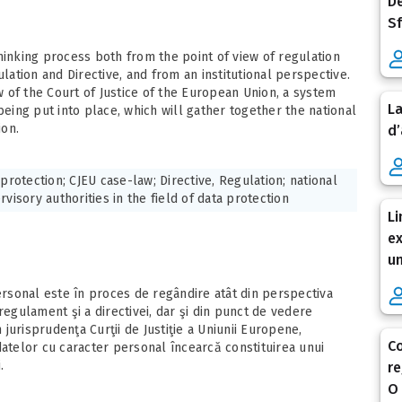
De
Sf
hinking process both from the point of view of regulation
ation and Directive, and from an institutional perspective.
 of the Court of Justice of the European Union, a system
La
being put into place, which will gather together the national
ion.
d’
 protection; CJEU case-law; Directive, Regulation; national
rvisory authorities in the field of data protection
Li
ex
un
personal este în proces de regândire atât din perspectiva
regulament şi a directivei, dar şi din punct de vedere
n jurisprudenţa Curţii de Justiţie a Uniunii Europene,
Co
datelor cu caracter personal încearcă constituirea unui
.
re
O