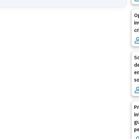
Op
in
cr
Sc
de
en
so
Pr
in
gu
pe