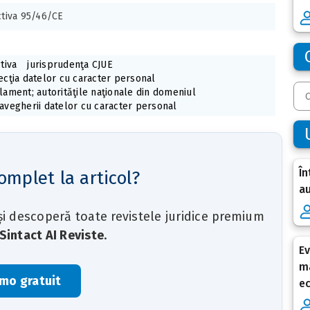
ctiva 95/46/CE
tiva
jurisprudenţa CJUE
ecţia datelor cu caracter personal
lament; autorităţile naţionale din domeniul
avegherii datelor cu caracter personal
În
omplet la articol?
au
 și descoperă toate revistele juridice premium
Sintact AI Reviste
.
Ev
ma
mo gratuit
e