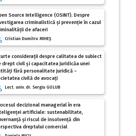
en Source Intelligence (OSINT). Despre
vestigarea criminalistică și prevenție în cazul
iminalității de afaceri
Cristian Dumitru MIHEȘ
urte considerații despre calitatea de subiect
 drept civil și capacitatea juridicăa unei
tități fără personalitate juridică –
cietatea civilă de avocați
Lect. univ. dr. Sergiu GOLUB
ocesul decizional managerial în era
teligenței artificiale: sustenabilitate,
vernanță și riscul de insolvență din
rspectiva dreptului comercial
Daniela MICU