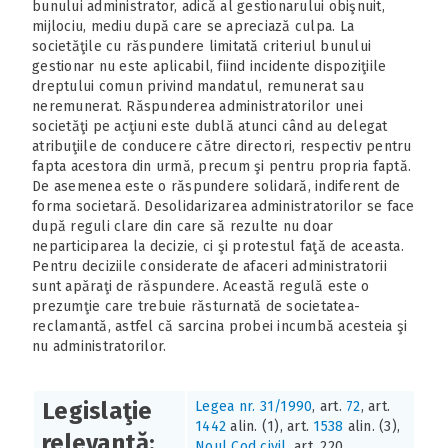
bunului administrator, adică al gestionarului obişnuit,
mijlociu, mediu după care se apreciază culpa. La
societăţile cu răspundere limitată criteriul bunului
gestionar nu este aplicabil, fiind incidente dispoziţiile
dreptului comun privind mandatul, remunerat sau
neremunerat. Răspunderea administratorilor unei
societăţi pe acţiuni este dublă atunci când au delegat
atribuţiile de conducere către directori, respectiv pentru
fapta acestora din urmă, precum şi pentru propria faptă.
De asemenea este o răspundere solidară, indiferent de
forma societară. Desolidarizarea administratorilor se face
după reguli clare din care să rezulte nu doar
neparticiparea la decizie, ci şi protestul faţă de aceasta.
Pentru deciziile considerate de afaceri administratorii
sunt apăraţi de răspundere. Această regulă este o
prezumţie care trebuie răsturnată de societatea-
reclamantă, astfel că sarcina probei incumbă acesteia şi
nu administratorilor.
Legislaţie
Legea nr. 31/1990
, art.
72
, art.
1442
alin. (1), art.
1538
alin. (3),
relevantă:
Noul Cod civil
, art. 220