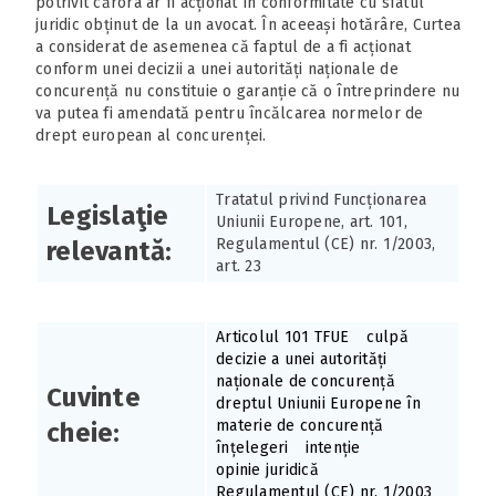
potrivit cărora ar fi acționat în conformitate cu sfatul
juridic obținut de la un avocat. În aceeași hotărâre, Curtea
a considerat de asemenea că faptul de a fi acționat
conform unei decizii a unei autorități naționale de
concurență nu constituie o garanție că o întreprindere nu
va putea fi amendată pentru încălcarea normelor de
drept european al concurenței.
Tratatul privind Funcționarea
Legislaţie
Uniunii Europene, art. 101,
Regulamentul (CE) nr. 1/2003,
relevantă:
art. 23
Articolul 101 TFUE
culpă
decizie a unei autorități
naționale de concurență
Cuvinte
dreptul Uniunii Europene în
materie de concurență
cheie:
înțelegeri
intenție
opinie juridică
Regulamentul (CE) nr. 1/2003