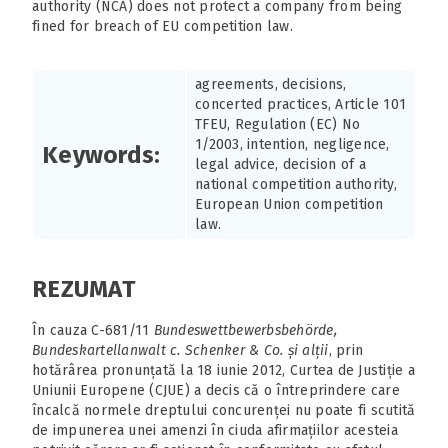
authority (NCA) does not protect a company from being
fined for breach of EU competition law.
agreements, decisions,
concerted practices, Article 101
TFEU, Regulation (EC) No
1/2003, intention, negligence,
Keywords:
legal advice, decision of a
national competition authority,
European Union competition
law.
REZUMAT
În cauza C-681/11
Bundeswettbewerbsbehörde,
Bundeskartellanwalt c. Schenker
& Co. și alții
, prin
hotărârea pronunțată la 18 iunie 2012, Curtea de Justiție a
Uniunii Europene (CJUE) a decis că o întreprindere care
încalcă normele dreptului concurenței nu poate fi scutită
de impunerea unei amenzi în ciuda afirmațiilor acesteia