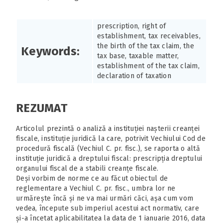
prescription, right of
establishment, tax receivables,
the birth of the tax claim, the
Keywords:
tax base, taxable matter,
establishment of the tax claim,
declaration of taxation
REZUMAT
Articolul prezintă o analiză a instituției nașterii creanței
fiscale, instituție juridică la care, potrivit Vechiului Cod de
procedură fiscală (Vechiul C. pr. fisc.), se raporta o altă
instituție juridică a dreptului fiscal: prescripția dreptului
organului fiscal de a stabili creanțe fiscale.
Deși vorbim de norme ce au făcut obiectul de
reglementare a Vechiul C. pr. fisc., umbra lor ne
urmărește încă și ne va mai urmări căci, așa cum vom
vedea, începute sub imperiul acestui act normativ, care
și-a încetat aplicabilitatea la data de 1 ianuarie 2016, data