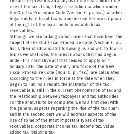
The article presents an analysis of the institution of the
rise of the tax claim, a legal institution to which, under
the Old Tax Procedure Code (Vechiul C. pr. fisc.), another
legal entity of fiscal law is transferred: the prescription
of the right of the fiscal body to establish tax
receivables.
Although we are talking about norms that have been the
subject of The Old Fiscal Procedure Code (Vechiul C. pr.
fisc.), their shadow is still following us and will follow us
for, as we shall see, the prescriptions that had begun
under this normative act that ceased to apply on 1
January 2016, the date of entry into force of the New
Fiscal Procedure Code (Noul C. pr. fisc.), are calculated
according to the rules in force at the date when they
began to run. As a result, the institution of the tax
receivable is still in the current phenomenon of tax and
the relationship between taxpayers and tax authorities.
For the analysis to be complete, we will first deal with
the general aspects regarding the rise of the tax claim,
and in the second part we will address aspects of the
rise of some of the most important types of tax
receivables: corporate income tax, income tax, value
added tax, building tax.