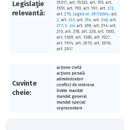
Legislaţie
15317, art. 15322, art. 155, art.
1551, art. 193, art. 197, art.
272
,
relevantă:
art.
275
;
Legea nr. 297/2004
, art.
2
, art.
241
, art.
254
, art.
246
, art.
277
;
C. civ
. art. 209, art. 214, art.
215, art. 218, art. 220, art. 1303,
art. 1309, art. 1385, art. 1527,
art. 1914, art. 2013, art. 2016,
art. 2017
acțiune civilă
acțiune penală
administratori
Cuvinte
conflict de interese
limite mandat
cheie:
mandat general
mandat special
reprezentare