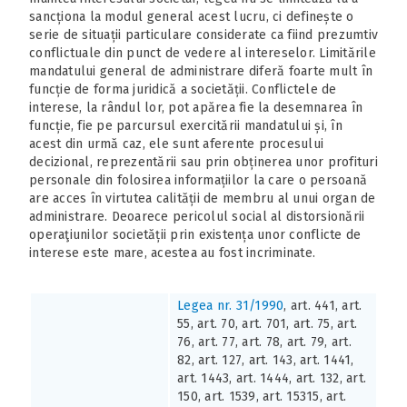
sancționa la modul general acest lucru, ci definește o
serie de situații particulare considerate ca fiind prezumtiv
conflictuale din punct de vedere al intereselor. Limitările
mandatului general de administrare diferă foarte mult în
funcție de forma juridică a societății. Conflictele de
interese, la rândul lor, pot apărea fie la desemnarea în
funcție, fie pe parcursul exercitării mandatului și, în
acest din urmă caz, ele sunt aferente procesului
decizional, reprezentării sau prin obținerea unor profituri
personale din folosirea informațiilor la care o persoană
are acces în virtutea calității de membru al unui organ de
administrare. Deoarece pericolul social al distorsionării
operaţiunilor societății prin existența unor conflicte de
interese este mare, acestea au fost incriminate.
Legea nr. 31/1990
, art. 441, art.
55, art. 70, art. 701, art. 75, art.
76, art. 77, art. 78, art. 79, art.
82, art. 127, art. 143, art. 1441,
art. 1443, art. 1444, art. 132, art.
150, art. 1539, art. 15315, art.