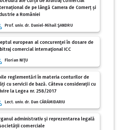
ocedură ale Curții de Arbitraj Comercial
ternațional de pe lângă Camera de Comerț și
dustrie a României
Prof. univ. dr. Daniel-Mihail ŞANDRU
eptul european al concurenţei în dosare de
bitraj comercial internaţional ICC
Florian NIŢU
ile reglementări în materia conturilor de
ăți cu servicii de bază. Câteva considerații cu
ivire la Legea nr. 258/2017
Lect. univ. dr. Dan CĂRĂMIDARIU
ganul administrativ și reprezentarea legală
societății comerciale