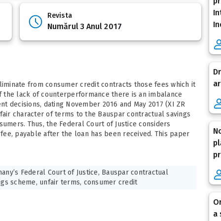
pr
In
Revista
In
Numărul 3 Anul 2017
Dr
ar
liminate from consumer credit contracts those fees which it
of the lack of counterperformance there is an imbalance
cent decisions, dating November 2016 and May 2017 (XI ZR
fair character of terms to the Bauspar contractual savings
mers. Thus, the Federal Court of Justice considers
No
n fee, payable after the loan has been received. This paper
pl
pr
any’s Federal Court of Justice, Bauspar contractual
ngs scheme, unfair terms, consumer credit
Or
a 