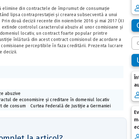
să elimine din contractele de împrumut de consumație
tând lipsa contraprestației și crearea subsecventă a unui
r. Prin două decizii recente din noiembrie 2016 și mai 2017 (XI
extinde controlul caracterului abuziv al unor comisioane și
 domeniul locativ, un contract foarte popular printre
ustiție înlătură din acest contract comisionul de acordare a
, comisioane perceptibile în faza creditării. Prezenta lucrare
 decizii.
În
au
ze abuzive
ractul de economisire și creditare în domeniul locativ
it de consum
Curtea Federală de Justiție a Germaniei
Ev
ma
e
omplet la articol?