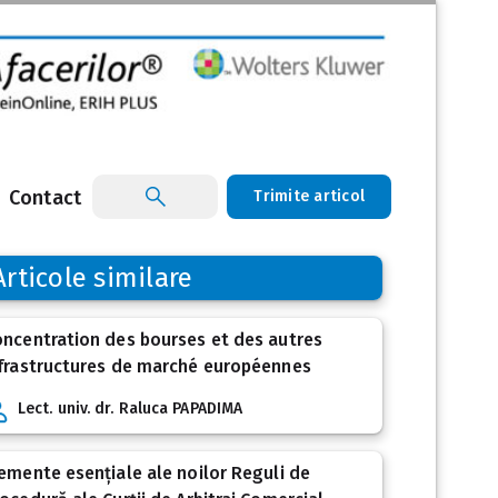
Contact
Trimite articol
Articole similare
ncentration des bourses et des autres
frastructures de marché européennes
Lect. univ. dr. Raluca PAPADIMA
emente esențiale ale noilor Reguli de