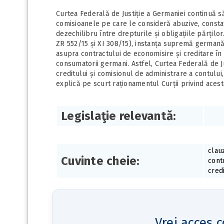
Curtea Federală de Justiție a Germaniei continuă 
comisioanele pe care le consideră abuzive, consta
dezechilibru între drepturile și obligațiile părțilo
ZR 552/15 și XI 308/15), instanța supremă germană 
asupra contractului de economisire și creditare în
consumatorii germani. Astfel, Curtea Federală de J
creditului și comisionul de administrare a contului
explică pe scurt raționamentul Curții privind aceste
Legislaţie relevantă:
clau
Cuvinte cheie:
cont
cred
Vrei acces c