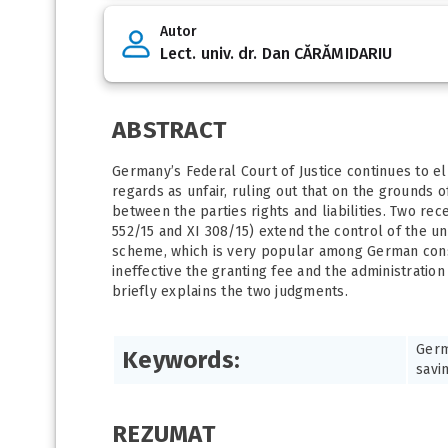
Autor
Lect. univ. dr. Dan CĂRĂMIDARIU
ABSTRACT
Germany’s Federal Court of Justice continues to el
regards as unfair, ruling out that on the grounds 
between the parties rights and liabilities. Two re
552/15 and XI 308/15) extend the control of the un
scheme, which is very popular among German consu
ineffective the granting fee and the administratio
briefly explains the two judgments.
Germ
Keywords:
savi
REZUMAT