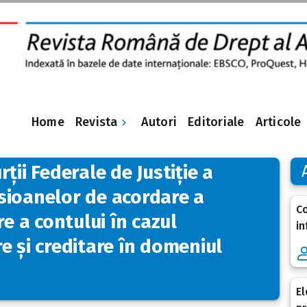
Revista
Home
Autori
Editoriale
Articole
ții Federale de Justiție a
sioanelor de acordare a
Co
re a contului în cazul
in
e și creditare în domeniul
El