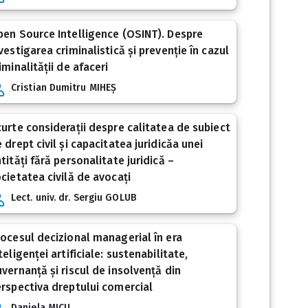
en Source Intelligence (OSINT). Despre
vestigarea criminalistică și prevenție în cazul
iminalității de afaceri
Cristian Dumitru MIHEȘ
urte considerații despre calitatea de subiect
 drept civil și capacitatea juridicăa unei
tități fără personalitate juridică –
cietatea civilă de avocați
Lect. univ. dr. Sergiu GOLUB
ocesul decizional managerial în era
teligenței artificiale: sustenabilitate,
vernanță și riscul de insolvență din
rspectiva dreptului comercial
Daniela MICU