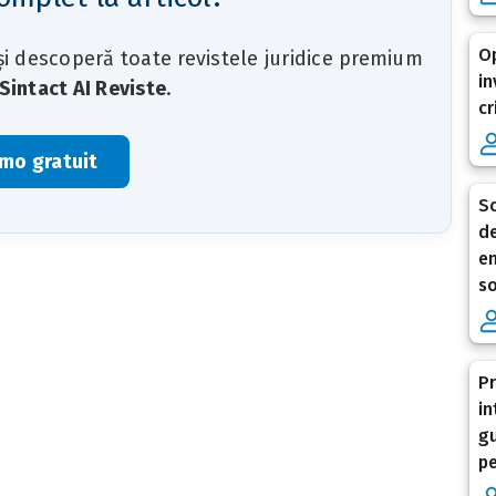
Op
 și descoperă toate revistele juridice premium
in
Sintact AI Reviste
.
cr
mo gratuit
Sc
de
en
so
Pr
in
gu
pe