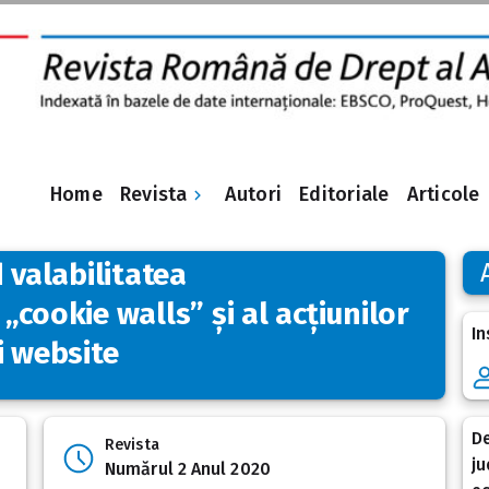
Revista
Home
Autori
Editoriale
Articole
 valabilitatea
„cookie walls” și al acțiunilor
In
i website
De
Revista
ju
Numărul 2 Anul 2020