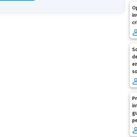
Op
in
cr
Sc
de
en
so
Pr
in
gu
pe