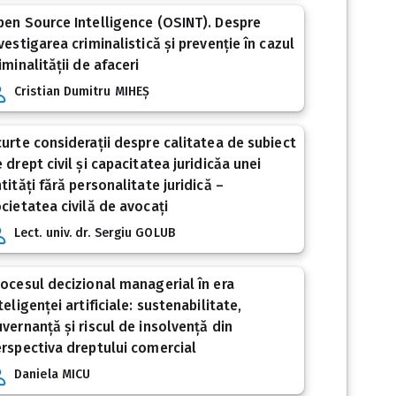
en Source Intelligence (OSINT). Despre
vestigarea criminalistică și prevenție în cazul
iminalității de afaceri
Cristian Dumitru MIHEȘ
urte considerații despre calitatea de subiect
 drept civil și capacitatea juridicăa unei
tități fără personalitate juridică –
cietatea civilă de avocați
Lect. univ. dr. Sergiu GOLUB
ocesul decizional managerial în era
teligenței artificiale: sustenabilitate,
vernanță și riscul de insolvență din
rspectiva dreptului comercial
Daniela MICU