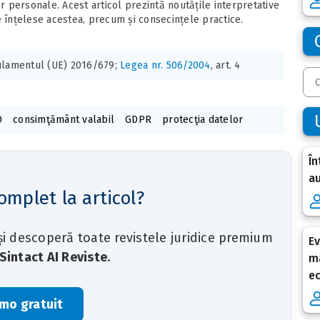
 personale. Acest articol prezintă noutățile interpretative
e înțelese acestea, precum și consecințele practice.
lamentul (UE) 2016/679;
Legea nr. 506/2004
, art. 4
D
consimţământ valabil
GDPR
protecţia datelor
În
au
omplet la articol?
 și descoperă toate revistele juridice premium
Ev
Sintact AI Reviste
.
ma
e
mo gratuit