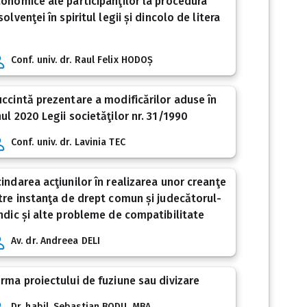
onomice ale participanţilor la procedura
solvenţei în spiritul legii și dincolo de litera
Conf. univ. dr. Raul Felix HODOȘ
ccintă prezentare a modificărilor aduse în
ul 2020 Legii societăţilor nr. 31/1990
Conf. univ. dr. Lavinia TEC
indarea acţiunilor în realizarea unor creanţe
tre instanţa de drept comun și judecătorul-
ndic și alte probleme de compatibilitate
Av. dr. Andreea DELI
rma proiectului de fuziune sau divizare
Dr. habil. Sebastian BODU, MBA