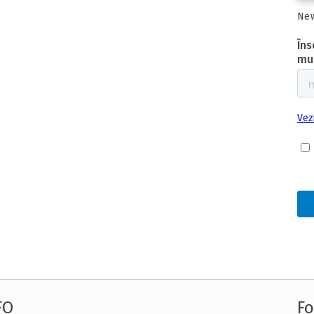
New
FO
Fo