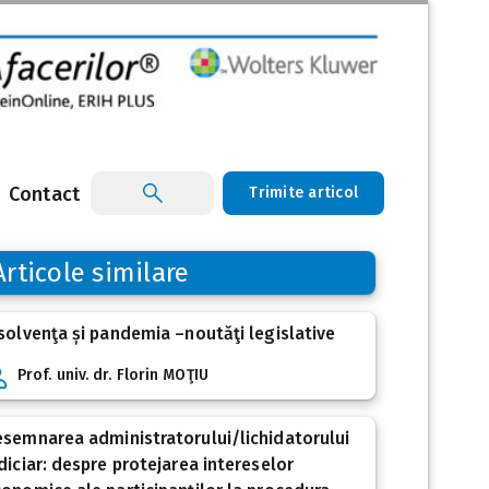
Contact
Trimite articol
Articole similare
solvenţa și pandemia –noutăţi legislative
Prof. univ. dr. Florin MOŢIU
semnarea administratorului/lichidatorului
diciar: despre protejarea intereselor