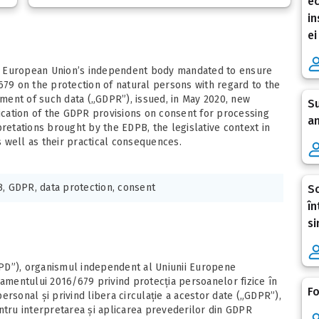
ec
in
ei
e European Union’s independent body mandated to ensure
679 on the protection of natural persons with regard to the
ment of such data („GDPR”), issued, in May 2020, new
Su
lication of the GDPR provisions on consent for processing
an
pretations brought by the EDPB, the legislative context in
 well as their practical consequences.
, GDPR, data protection, consent
Sc
în
si
PD”), organismul independent al Uniunii Europene
lamentului 2016/679 privind protecția persoanelor fizice în
Fo
rsonal și privind libera circulație a acestor date („GDPR”),
ntru interpretarea și aplicarea prevederilor din GDPR