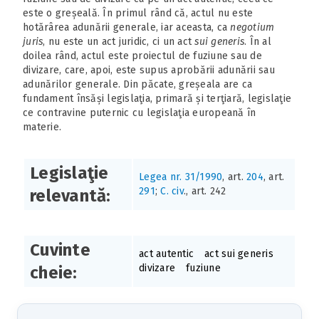
este o greșeală. În primul rând că, actul nu este
hotărârea adunării generale, iar aceasta, ca
negotium
juris
, nu este un act juridic, ci un act
sui generis
. În al
doilea rând, actul este proiectul de fuziune sau de
divizare, care, apoi, este supus aprobării adunării sau
adunărilor generale. Din păcate, greșeala are ca
fundament însăși legislaţia, primară și terţiară, legislaţie
ce contravine puternic cu legislaţia europeană în
materie.
Legislaţie
Legea nr. 31/1990
, art.
204
, art.
291
;
C. civ
., art. 242
relevantă:
Cuvinte
act autentic
act sui generis
divizare
fuziune
cheie: