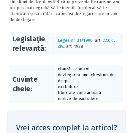
chestiuni de drept. Astfel că în prezenta lucrare ne-am
propus mai degrabă să le identificăm decât să le
clarificăm și să arătăm că însăși dezlegarea are nevoie
de dezlegare.
Legislaţie
Legea nr. 31/1990
, art.
222
;
C.
civ
., art. 1928
relevantă:
clauză
control
dezlegarea unei chestiuni de
Cuvinte
drept
excludere
cheie:
libertate contractuală
motive de excludere
Vrei acces complet la articol?