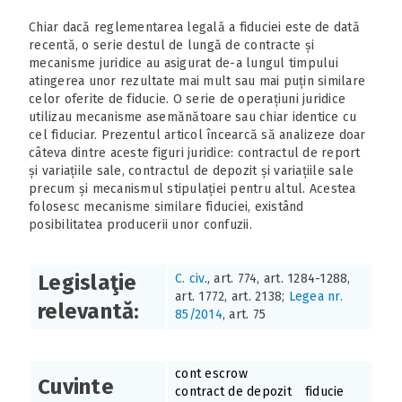
Chiar dacă reglementarea legală a fiduciei este de dată
recentă, o serie destul de lungă de contracte și
mecanisme juridice au asigurat de-a lungul timpului
atingerea unor rezultate mai mult sau mai puțin similare
celor oferite de fiducie. O serie de operațiuni juridice
utilizau mecanisme asemănătoare sau chiar identice cu
cel fiduciar. Prezentul articol încearcă să analizeze doar
câteva dintre aceste figuri juridice: contractul de report
și variațiile sale, contractul de depozit și variațiile sale
precum și mecanismul stipulației pentru altul. Acestea
folosesc mecanisme similare fiduciei, existând
posibilitatea producerii unor confuzii.
Legislaţie
C. civ
., art. 774, art. 1284-1288,
art. 1772, art. 2138;
Legea nr.
relevantă:
85/2014
, art. 75
cont escrow
Cuvinte
contract de depozit
fiducie