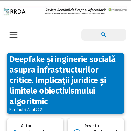
Deepfake și inginerie socială
asupra infrastructurilor
critice. Implicaţii juridice și
limitele obiectivismului
algoritmic
Numărul 6 Anul 2025
Autor
Revista