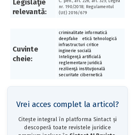
Legislaţie
C. pen., art. 226, art. 325; Legea
nr. 190/2018; Regulamentul
relevantă:
(UE) 2016/679
criminalitate informatică
deepfake
etică tehnologică
infrastructuri critice
Cuvinte
inginerie socială
Inteligenţă artificială
cheie:
reglementare juridică
rezilienţă instituţională
securitate cibernetică
Vrei acces complet la articol?
Citește integral în platforma Sintact și
descoperă toate revistele juridice