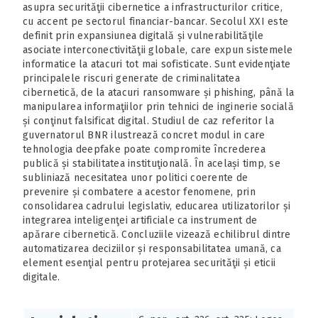
asupra securităţii cibernetice a infrastructurilor critice,
cu accent pe sectorul financiar-bancar. Secolul XXI este
definit prin expansiunea digitală și vulnerabilităţile
asociate interconectivităţii globale, care expun sistemele
informatice la atacuri tot mai sofisticate. Sunt evidenţiate
principalele riscuri generate de criminalitatea
cibernetică, de la atacuri ransomware și phishing, până la
manipularea informaţiilor prin tehnici de inginerie socială
și conţinut falsificat digital. Studiul de caz referitor la
guvernatorul BNR ilustrează concret modul in care
tehnologia deepfake poate compromite încrederea
publică și stabilitatea instituţională. În același timp, se
subliniază necesitatea unor politici coerente de
prevenire și combatere a acestor fenomene, prin
consolidarea cadrului legislativ, educarea utilizatorilor și
integrarea inteligenţei artificiale ca instrument de
apărare cibernetică. Concluziile vizează echilibrul dintre
automatizarea deciziilor și responsabilitatea umană, ca
element esenţial pentru protejarea securităţii și eticii
digitale.