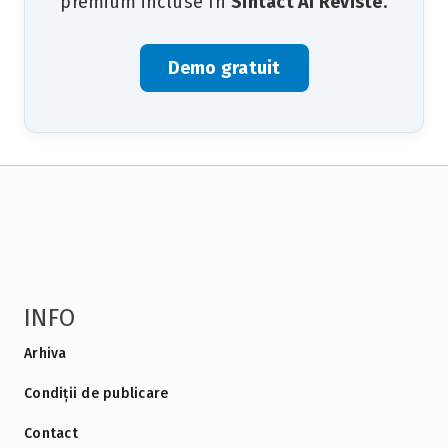
premium incluse în
Sintact AI Reviste
.
Demo gratuit
INFO
Arhiva
Condiții de publicare
Contact