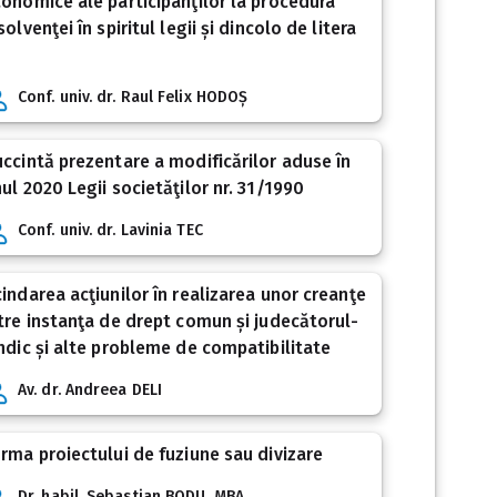
onomice ale participanţilor la procedura
solvenţei în spiritul legii și dincolo de litera
Conf. univ. dr. Raul Felix HODOȘ
ccintă prezentare a modificărilor aduse în
ul 2020 Legii societăţilor nr. 31/1990
Conf. univ. dr. Lavinia TEC
indarea acţiunilor în realizarea unor creanţe
tre instanţa de drept comun și judecătorul-
ndic și alte probleme de compatibilitate
Av. dr. Andreea DELI
rma proiectului de fuziune sau divizare
Dr. habil. Sebastian BODU, MBA