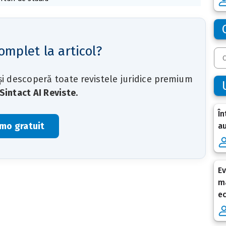
omplet la articol?
 și descoperă toate revistele juridice premium
Sintact AI Reviste
.
În
mo gratuit
au
Ev
ma
e