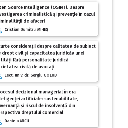
en Source Intelligence (OSINT). Despre
vestigarea criminalistică și prevenție în cazul
iminalității de afaceri
Cristian Dumitru MIHEȘ
urte considerații despre calitatea de subiect
 drept civil și capacitatea juridicăa unei
tități fără personalitate juridică –
cietatea civilă de avocați
Lect. univ. dr. Sergiu GOLUB
ocesul decizional managerial în era
teligenței artificiale: sustenabilitate,
vernanță și riscul de insolvență din
rspectiva dreptului comercial
Daniela MICU