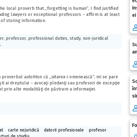
ec
in
he local proverb that „forgetting is human”, I find justified
ading lawyers or exceptional professors – affirm is at least
ei
of storing information.
er, professor, professional duties, study, non-juridical
Su
.
an
a proverbul autohton că „uitarea-i omenească”, mi se pare
Sc
iști ai dreptului – avocaţi pledanţi sau profesori de excepţie
în
at prin alte modalităţi de păstrare a informaţiei.
si
Fo
at
carte nejuridică
datorii profesionale
profesor
rturi de studiu