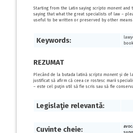
Starting from the Latin saying
scripta manent
and t
saying that what the great specialists of law – ple
useful to be written or preserved by other means 
lawy
Keywords:
book
REZUMAT
Plecând de la butada latină
scripta manent
și de l
justificat să afirm că ceea ce rostesc marii special
– este cel puţin util să fie scris sau să fie conserv
Legislaţie relevantă:
avoc
Cuvinte cheie:
supo