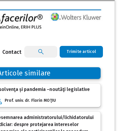
Contact
Trimite articol
Articole similare
solvenţa și pandemia –noutăţi legislative
Prof. univ. dr. Florin MOŢIU
semnarea administratorului/lichidatorului
diciar: despre protejarea intereselor