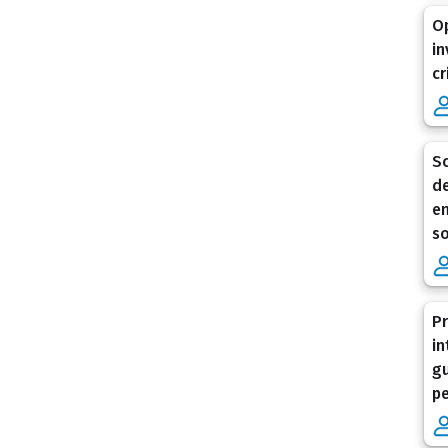
Op
in
cr
Sc
de
en
so
Pr
in
gu
pe