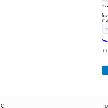
New
FO
Fo