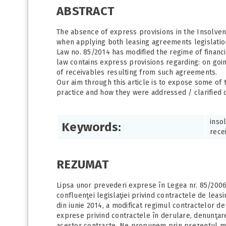
ABSTRACT
The absence of express provisions in the Insolve
when applying both leasing agreements legislation
Law no. 85/2014 has modified the regime of financ
law contains express provisions regarding: on goi
of receivables resulting from such agreements.
Our aim through this article is to expose some o
practice and how they were addressed / clarified 
inso
Keywords:
rece
REZUMAT
Lipsa unor prevederi exprese în Legea nr. 85/2006
confluenţei legislaţiei privind contractele de leasi
din iunie 2014, a modificat regimul contractelor d
exprese privind contractele în derulare, denunţar
acestor contracte. Ne propunem prin prezentul m