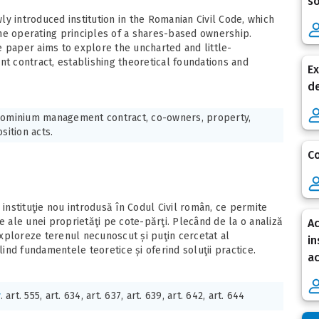
so
introduced institution in the Romanian Civil Code, which
he operating principles of a shares-based ownership.
the paper aims to explore the uncharted and little-
 contract, establishing theoretical foundations and
Ex
de
ominium management contract, co-owners, property,
sition acts.
Co
 instituţie nou introdusă în Codul Civil român, ce permite
e ale unei proprietăţi pe cote-părţi. Plecând de la o analiză
Ac
 exploreze terenul necunoscut și puţin cercetat al
in
lind fundamentele teoretice și oferind soluţii practice.
ac
v
. art. 555, art. 634, art. 637, art. 639, art. 642, art. 644