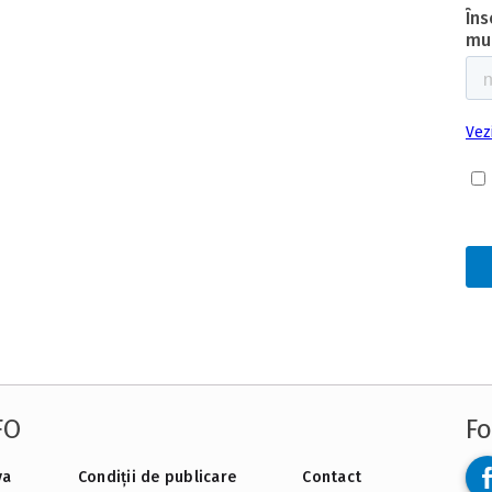
FO
Fo
va
Condiții de publicare
Contact