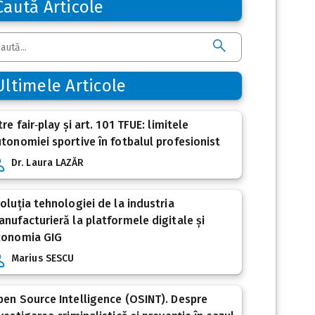
Caută Articole
Ultimele Articole
tre fair‑play și art. 101 TFUE: limitele
tonomiei sportive în fotbalul profesionist
Dr. Laura LAZĂR
oluția tehnologiei de la industria
nufacturieră la platformele digitale și
conomia GIG
Marius SESCU
en Source Intelligence (OSINT). Despre