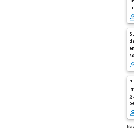
in
cr
Sc
de
en
so
Pr
in
gu
pe
New