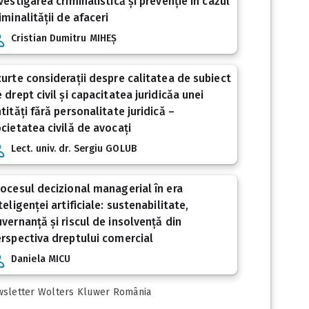
vestigarea criminalistică și prevenție în cazul
iminalității de afaceri
Cristian Dumitru MIHEȘ
urte considerații despre calitatea de subiect
 drept civil și capacitatea juridicăa unei
tități fără personalitate juridică –
cietatea civilă de avocați
Lect. univ. dr. Sergiu GOLUB
ocesul decizional managerial în era
teligenței artificiale: sustenabilitate,
vernanță și riscul de insolvență din
rspectiva dreptului comercial
Daniela MICU
sletter Wolters Kluwer România