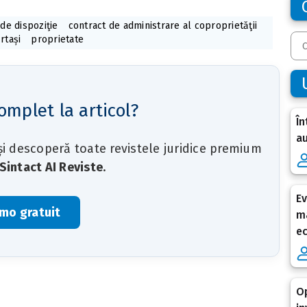
 de dispoziţie
contract de administrare al coproprietăţii
rtași
proprietate
omplet la articol?
În
au
 și descoperă toate revistele juridice premium
Sintact AI Reviste
.
Ev
mo gratuit
ma
e
Op