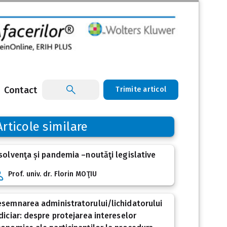
Contact
Trimite articol
Articole similare
solvenţa și pandemia –noutăţi legislative
Prof. univ. dr. Florin MOŢIU
semnarea administratorului/lichidatorului
diciar: despre protejarea intereselor