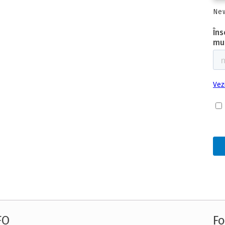
New
FO
Fo