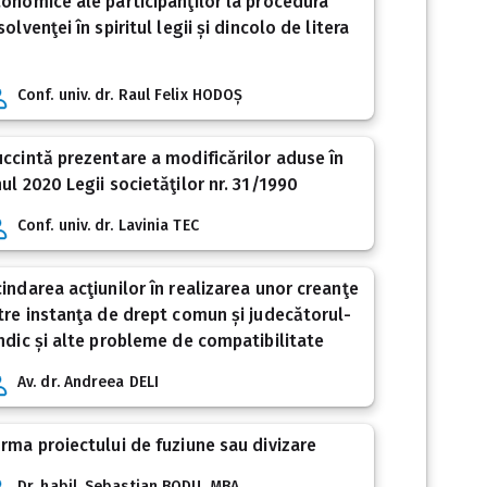
onomice ale participanţilor la procedura
solvenţei în spiritul legii și dincolo de litera
Conf. univ. dr. Raul Felix HODOȘ
ccintă prezentare a modificărilor aduse în
ul 2020 Legii societăţilor nr. 31/1990
Conf. univ. dr. Lavinia TEC
indarea acţiunilor în realizarea unor creanţe
tre instanţa de drept comun și judecătorul-
ndic și alte probleme de compatibilitate
Av. dr. Andreea DELI
rma proiectului de fuziune sau divizare
Dr. habil. Sebastian BODU, MBA