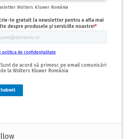
sletter Wolters Kluwer România
llow