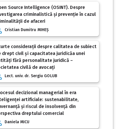
en Source Intelligence (OSINT). Despre
vestigarea criminalistică și prevenție în cazul
iminalității de afaceri
Cristian Dumitru MIHEȘ
urte considerații despre calitatea de subiect
 drept civil și capacitatea juridicăa unei
tități fără personalitate juridică –
cietatea civilă de avocați
Lect. univ. dr. Sergiu GOLUB
ocesul decizional managerial în era
teligenței artificiale: sustenabilitate,
vernanță și riscul de insolvență din
rspectiva dreptului comercial
Daniela MICU