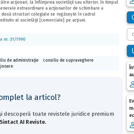
re acţionari, la înfiinţarea societăţii sau ulterior, în timpul
 generale extraordinare a acţionarilor de schimbare a
 două structuri colegiale se regăsește în cadrul
titutiv al societăţii [comerciale] pe acţiuni.
a nr. 31/1990
iliu de administraţie
consiliu de supraveghere
ţionare
În
au
omplet la articol?
Ev
ma
 și descoperă toate revistele juridice premium
e
Sintact AI Reviste
.