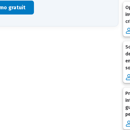
mo gratuit
Op
in
cr
Sc
de
en
so
Pr
in
gu
pe