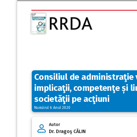
Consiliul de administraţie 
implicaţii, competenţe și l
societăţii pe acţiuni
Numărul 6 Anul 2020
Autor
Dr. Dragoş CĂLIN