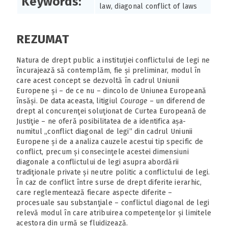
Keywords:
law, diagonal conflict of laws
REZUMAT
Natura de drept public a instituţiei conflictului de legi ne
încurajează să contemplăm, fie și preliminar, modul în
care acest concept se dezvoltă în cadrul Uniunii
Europene și – de ce nu – dincolo de Uniunea Europeană
însăși. De data aceasta, litigiul
Courage
– un diferend de
drept al concurenţei soluţionat de Curtea Europeană de
Justiţie – ne oferă posibilitatea de a identifica așa-
numitul „conflict diagonal de legi” din cadrul Uniunii
Europene și de a analiza cauzele acestui tip specific de
conflict, precum și consecinţele acestei dimensiuni
diagonale a conflictului de legi asupra abordării
tradiţionale private și neutre politic a conflictului de legi.
În caz de conflict între surse de drept diferite ierarhic,
care reglementează fiecare aspecte diferite –
procesuale sau substanţiale – conflictul diagonal de legi
relevă modul în care atribuirea competenţelor și limitele
acestora din urmă se fluidizează.