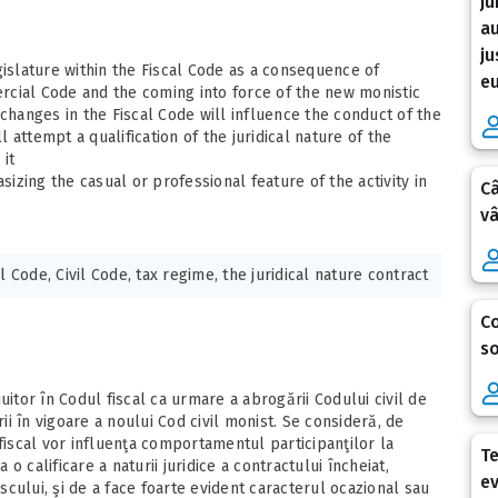
ju
au
ju
slature within the Fiscal Code as a consequence of
eu
rcial Code and the coming into force of the new monistic
 changes in the Fiscal Code will influence the conduct of the
l attempt a qualification of the juridical nature of the
it
zing the casual or professional feature of the activity in
Câ
vâ
l Code, Civil Code, tax regime, the juridical nature contract
Co
so
uitor în Codul fiscal ca urmare a abrogării Codului civil de
rii în vigoare a noului Cod civil monist. Se consideră, de
fiscal vor influenţa comportamentul participanţilor la
Te
 o calificare a naturii juridice a contractului încheiat,
ev
iscului, şi de a face foarte evident caracterul ocazional sau