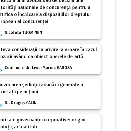
ridică a unui avocat sau de decizia unei
torități naționale de concurență pentru a
stifica o încălcare a dispozițiilor dreptului
ropean al concurenței
Nicoleta TUOMINEN
teva consideraţii cu privire la eroare în cazul
nzării având ca obiect operele de artă
Conf. univ. dr. Liviu-Marius HAROSA
nvocarea şedinţei adunării generale a
cietăţii pe acţiuni
Dr. Dragoş CĂLIN
orii ale guvernanței corporative: origini,
oluții, actualitate