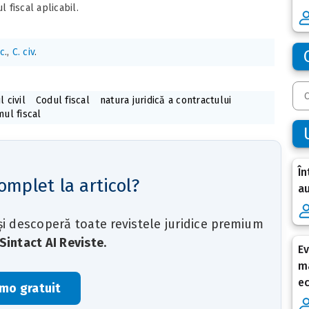
 fiscal aplicabil.
sc
.,
C. civ
.
 civil
Codul fiscal
natura juridică a contractului
mul fiscal
În
omplet la articol?
au
 și descoperă toate revistele juridice premium
Sintact AI Reviste
.
Ev
ma
e
mo gratuit