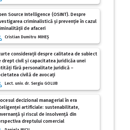
en Source Intelligence (OSINT). Despre
vestigarea criminalistică și prevenție în cazul
iminalității de afaceri
Cristian Dumitru MIHEȘ
urte considerații despre calitatea de subiect
 drept civil și capacitatea juridicăa unei
tități fără personalitate juridică –
cietatea civilă de avocați
Lect. univ. dr. Sergiu GOLUB
ocesul decizional managerial în era
teligenței artificiale: sustenabilitate,
vernanță și riscul de insolvență din
rspectiva dreptului comercial
Daniela MICU