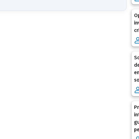
Op
in
cr
Sc
de
en
so
Pr
in
gu
pe