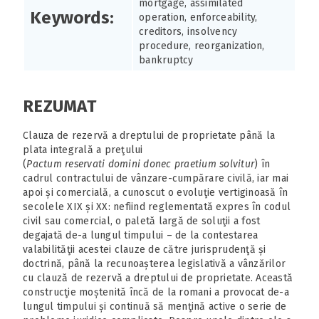
mortgage, assimilated
Keywords:
operation, enforceability,
creditors, insolvency
procedure, reorganization,
bankruptcy
REZUMAT
Clauza de rezervă a dreptului de proprietate până la
plata integrală a preţului
(
Pactum reservati domini donec praetium solvitur
) în
cadrul contractului de vânzare-cumpărare civilă, iar mai
apoi și comercială, a cunoscut o evoluţie vertiginoasă în
secolele XIX și XX: nefiind reglementată expres în codul
civil sau comercial, o paletă largă de soluţii a fost
degajată de-a lungul timpului – de la contestarea
valabilităţii acestei clauze de către jurisprudenţă și
doctrină, până la recunoașterea legislativă a vânzărilor
cu clauză de rezervă a dreptului de proprietate. Această
construcţie moștenită încă de la romani a provocat de-a
lungul timpului și continuă să menţină active o serie de