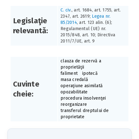
C. civ
., art. 1684, art. 1755, art.
2347, art. 2619;
Legea nr.
Legislaţie
85/2014
, art. 123 alin. (6);
Regulamentul (UE) nr.
relevantă:
2015/848, art. 10; Directiva
2011/7/UE, art. 9
clauza de rezervă a
proprietăţii
faliment
ipotecă
masa credală
Cuvinte
operaţiune asimilată
opozabilitate
cheie:
procedura insolvenţei
reorganizare
transferul dreptului de
proprietate