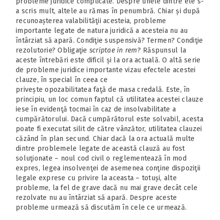
probleme juridice complicate. Despre unele dintre ele s-
a scris mult, altele au rămas în penumbră. Chiar și după
recunoașterea valabilităţii acesteia, probleme
importante legate de natura juridică a acesteia nu au
întârziat să apară. Condiţie suspensivă? Termen? Condiţie
rezolutorie? Obligaţie
scriptae
in rem
? Răspunsul la
aceste întrebări este dificil și la ora actuală. O altă serie
de probleme juridice importante vizau efectele acestei
clauze, în special în ceea ce
privește opozabilitatea faţă de masa credală. Este, în
principiu, un loc comun faptul că utilitatea acestei clauze
iese în evidenţă tocmai în caz de insolvabilitate a
cumpărătorului. Dacă cumpărătorul este solvabil, acesta
poate fi executat silit de către vânzător, utilitatea clauzei
căzând în plan secund. Chiar dacă la ora actuală multe
dintre problemele legate de această clauză au fost
soluţionate – noul cod civil o reglementează în mod
expres, legea insolvenţei de asemenea conţine dispoziţii
legale exprese cu privire la aceasta – totuși, alte
probleme, la fel de grave dacă nu mai grave decât cele
rezolvate nu au întârziat să apară. Despre aceste
probleme urmează să discutăm în cele ce urmează.