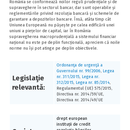
România se conformează noilor reguli prudențiale și de
supraveghere în sectorul bancar, dar sunt operabile și
reglementările privind rezoluția bancară și schemele de
garantare a depozitelor bancare. Însă, atâta timp cât
Uniunea Europeană nu pășește pe calea edificării unei
uniuni a piețelor de capital, iar în România
supravegherea macroprudențială a sistemului financiar
național nu este pe deplin funcțională, apreciem că noile
norme nu își pot atinge pe deplin obiectivele.
Ordonanţa de urgenţă a
Guvernului nr. 99/2006
,
Legea
Legislaţie
nr. 311/2015
,
Legea nr.
312/2015
,
Legea nr. 85/2014
,
relevantă:
Regulamentul (UE) 575/2015,
Directiva nr. 2014/59/UE,
Directiva nr. 2014/49/UE
drept european
instituții de credit