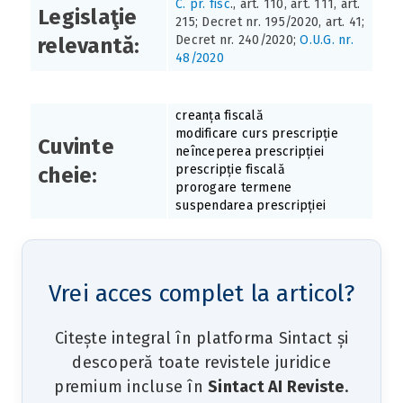
C. pr. fisc
., art. 110, art. 111, art.
Legislaţie
215; Decret nr. 195/2020, art. 41;
Decret nr. 240/2020;
O.U.G. nr.
relevantă:
48/2020
creanța fiscală
modificare curs prescripție
Cuvinte
neînceperea prescripției
prescripție fiscală
cheie:
prorogare termene
suspendarea prescripției
Vrei acces complet la articol?
Citește integral în platforma Sintact și
descoperă toate revistele juridice
premium incluse în
Sintact AI Reviste
.