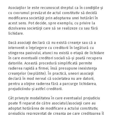
Asociaţilor le este recunoscut dreptul ca în condiţiile și
cu cvorumul prevăzut de actul constitutiv să decidă
modificarea societăţii prin adoptarea unei hotărâri în
acest sens. Pot decide, spre exemplu, cu privire la
dizolvarea societăţii care să se realizeze cu sau fără
lichidare.
Dacă asociaţii declară că nu există creanţe sau că a
intervenit o înţelegere cu creditorii în legătură cu
stingerea pasivului, atunci nu există o etapă de lichidare
în care eventualii creditori sociali să-și poată recupera
datoriile. Această procedură simplificată permite
radierea rapidă a firmei, însă presupune inexistenţa
creanţelor (neplătite). În practică, uneori asociaţii
declară în mod nereal că societatea nu are datorii,
pentru a obţine radierea fără a parcurge lichidarea,
prejudiciindu-și astfel creditorii.
Cât privește modalitatea în care eventualul prejudiciu
poate fi reparat de către asociatul/asociaţii care au
adoptat hotărârea de modificare a actului constitutiv,
prejudiciu reprezentat de creanţa pe care creditoarea îl