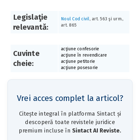
Legislaţie
Noul Cod civil
, art. 563 şi urm.,
art. 865
relevantă:
acţiune confesorie
Cuvinte
acţiune în revendicare
acţiune petitorie
cheie:
acţiune posesorie
Vrei acces complet la articol?
Citește integral în platforma Sintact și
descoperă toate revistele juridice
premium incluse în
Sintact AI Reviste
.