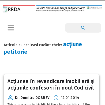
acţiune
Articole cu aceleași cuvânt cheie:
petitorie
Acţiunea în revendicare imobiliară şi
acţiunile confesorii în noul Cod civil
Dr. Dumitru DOBREV
12 01 2014
This study aims to highlight the characteristics of the