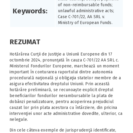
of non-reimbursable funds;
Keywords:
unlawful administrative acts;
Case C-701/22, AA SRL v.
Ministry of European Funds.
REZUMAT
Hotărârea Curţii de Justiţie a Uniunii Europene din 17
octombrie 2024, pronunţată în cauza C-701/22 AA SRL c.
Ministerul Fondurilor Europene, marchează un moment
important în conturarea raportului dintre autonomia
procedurală naţională și obligaţia statelor membre de a
asigura efectivitatea dreptului Uniunii. Prin această
hotărâre preliminară, se recunoaște explicit dreptul
beneficiarilor fondurilor nerambursabile la plata de
dobânzi penalizatoare, pentru acoperirea prejudiciul
cauzat lor prin plata acestora cu întârziere, din pricina
intervenţiei unor acte administrative dovedite, ulterior, ca
nelegale.
Din cele câteva exemple de jurisprudenţă identificate,