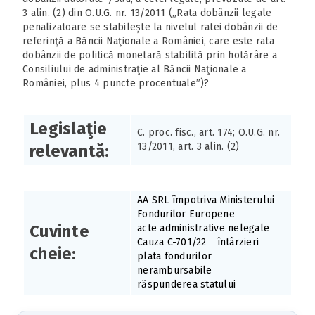
3 alin. (2) din O.U.G. nr. 13/2011 („Rata dobânzii legale
penalizatoare se stabilește la nivelul ratei dobânzii de
referinţă a Băncii Naţionale a României, care este rata
dobânzii de politică monetară stabilită prin hotărâre a
Consiliului de administraţie al Băncii Naţionale a
României, plus 4 puncte procentuale”)?
Legislaţie
C. proc. fisc., art. 174; O.U.G. nr.
13/2011, art. 3 alin. (2)
relevantă:
AA SRL împotriva Ministerului
Fondurilor Europene
Cuvinte
acte administrative nelegale
Cauza C-701/22
întârzieri
cheie:
plata fondurilor
nerambursabile
răspunderea statului