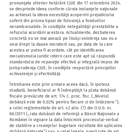
pronunţate ulterior hotărârii CJUE din 17 octombrie 2024,
se desprinde ideea conform căreia instanţele naţionale
au achiesat la ideea necesităţii acoperirii prejudiciului
suferit din pricina lipsei de folosinţă a fondurilor
nerambursabile, în condiţiile nelegalităţii prestabilite a
refuzului acordării acestora. Actualmente, dezbaterea
concretă nu se mai axează pe însăși existenţa sau nu a
unui drept la daune moratorii sau, pe data de la care
acestea ar putea fi acordate, cât pe identificarea
mecanismului juridic intern care este apt să răspundă
standardului de reparaţie efectivă și integrală impus de
jurisprudenţa CJUE, în condiţiile respectării principiilor
echivalenţei și efectivităţii.
Întrebarea este prin urmare aceea dacă, în ipoteza
studiată, beneficiarul ar fi îndreptăţit la plata dobânzii
fiscale prevăzute de art. 174 C. proc. fisc. („Nivelul
dobânzii este de 0,02% pentru fiecare zi de întârziere.”),
a celei reglementate de art. 42 alin. (7) din O.U.G. nr.
66/2011 („rata dobânzii de referinţă a Băncii Naţionale a
României în vigoare la data întocmirii procesului-verbal
de stabilire a creanţelor bugetare rezultate din aplicarea
dobânzii datorate”) sau, a celei legale, prevăzute de art.