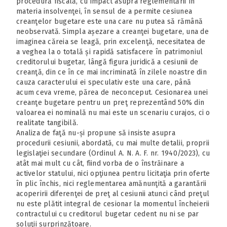
procedură fiscală, cu impact asupra reglementării în
materia insolvenţei, în sensul de a permite cesiunea
creanţelor bugetare este una care nu putea să rămână
neobservată. Simpla așezare a creanţei bugetare, una de
imaginea căreia se leagă, prin excelenţă, necesitatea de
a veghea la o totală și rapidă satisfacere în patrimoniul
creditorului bugetar, lângă figura juridică a cesiunii de
creanţă, din ce în ce mai incriminată în zilele noastre din
cauza caracterului ei speculativ este una care, până
acum ceva vreme, părea de neconceput. Cesionarea unei
creanţe bugetare pentru un preţ reprezentând 50% din
valoarea ei nominală nu mai este un scenariu curajos, ci o
realitate tangibilă.
Analiza de faţă nu-și propune să insiste asupra
procedurii cesiunii, abordată, cu mai multe detalii, proprii
legislaţiei secundare (Ordinul A. N. A. F. nr. 1940/2023), cu
atât mai mult cu cât, fiind vorba de o înstrăinare a
activelor statului, nici opţiunea pentru licitaţia prin oferte
în plic închis, nici reglementarea amănunţită a garantării
acoperirii diferenţei de preţ al cesiunii atunci când preţul
nu este plătit integral de cesionar la momentul încheierii
contractului cu creditorul bugetar cedent nu ni se par
soluţii surprinzătoare.