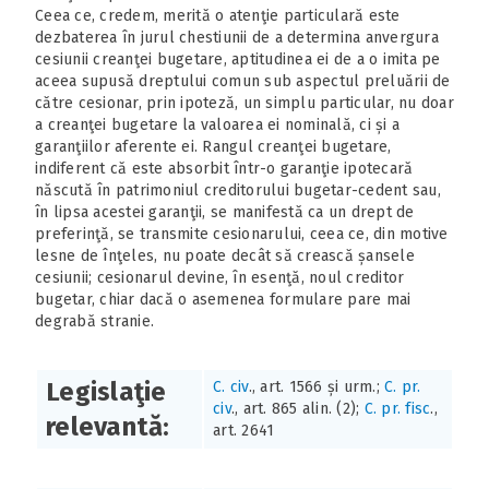
Ceea ce, credem, merită o atenţie particulară este
dezbaterea în jurul chestiunii de a determina anvergura
cesiunii creanţei bugetare, aptitudinea ei de a o imita pe
aceea supusă dreptului comun sub aspectul preluării de
către cesionar, prin ipoteză, un simplu particular, nu doar
a creanţei bugetare la valoarea ei nominală, ci și a
garanţiilor aferente ei. Rangul creanţei bugetare,
indiferent că este absorbit într-o garanţie ipotecară
născută în patrimoniul creditorului bugetar-cedent sau,
în lipsa acestei garanţii, se manifestă ca un drept de
preferinţă, se transmite cesionarului, ceea ce, din motive
lesne de înţeles, nu poate decât să crească șansele
cesiunii; cesionarul devine, în esenţă, noul creditor
bugetar, chiar dacă o asemenea formulare pare mai
degrabă stranie.
Legislaţie
C. civ
., art. 1566 și urm.;
C. pr.
civ
., art. 865 alin. (2);
C. pr. fisc
.,
relevantă:
art. 2641